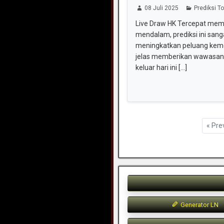
08 Juli 2025
Prediksi T
Live Draw HK Tercepat memb
mendalam, prediksi ini san
meningkatkan peluang keme
jelas memberikan wawasan 
keluar hari ini [...]
« Pre
Generator LN