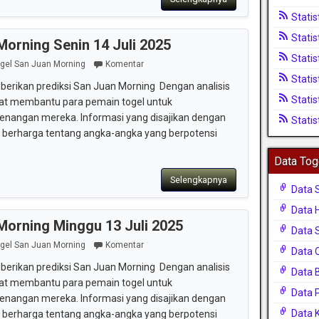
Statis
Statis
Morning Senin 14 Juli 2025
Statis
ogel San Juan Morning
Komentar
Statis
erikan prediksi San Juan Morning Dengan analisis
Statis
gat membantu para pemain togel untuk
nangan mereka. Informasi yang disajikan dengan
Statis
berharga tentang angka-angka yang berpotensi
Data Toge
Selengkapnya
Data 
Data 
Morning Minggu 13 Juli 2025
Data 
ogel San Juan Morning
Komentar
Data 
erikan prediksi San Juan Morning Dengan analisis
Data B
gat membantu para pemain togel untuk
Data 
nangan mereka. Informasi yang disajikan dengan
Data 
berharga tentang angka-angka yang berpotensi