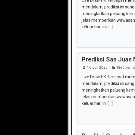
Live Draw HK Tercepat memb
mendalam, prediksi ini san
meningkatkan peluang keme
jelas memberikan wawasan 
keluar hari ini [...]
Prediksi San Juan 
16 Juli 2025
Prediksi T
Live Draw HK Tercepat memb
mendalam, prediksi ini san
meningkatkan peluang keme
jelas memberikan wawasan 
keluar hari ini [...]