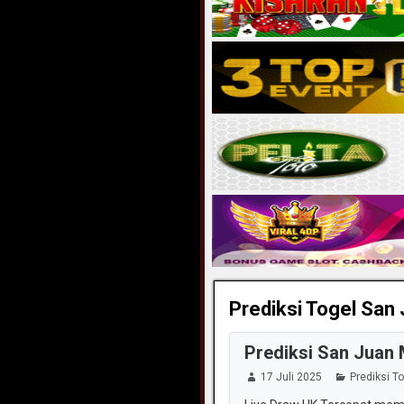
Prediksi Togel San
Prediksi San Juan 
17 Juli 2025
Prediksi T