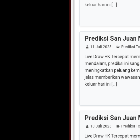
keluar hari ini [...]
Prediksi San Juan 
11 Juli 2025
Prediksi T
Live Draw HK Tercepat memb
mendalam, prediksi ini san
meningkatkan peluang keme
jelas memberikan wawasan 
keluar hari ini [...]
Prediksi San Juan 
10 Juli 2025
Prediksi T
Live Draw HK Tercepat memb