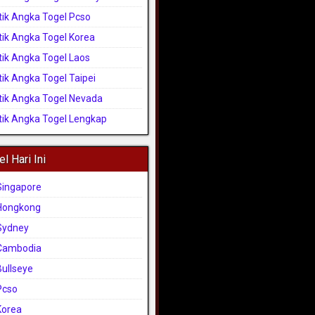
tik Angka Togel Pcso
tik Angka Togel Korea
tik Angka Togel Laos
tik Angka Togel Taipei
tik Angka Togel Nevada
tik Angka Togel Lengkap
l Hari Ini
Singapore
Hongkong
Sydney
Cambodia
ullseye
Pcso
Korea