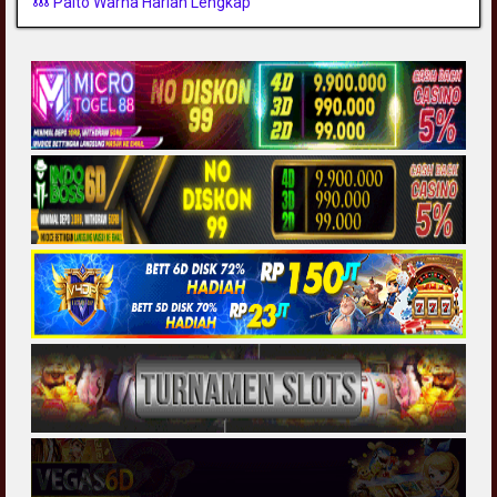
Paito Warna Harian Lengkap