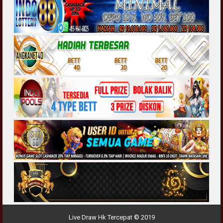
Live Draw Hk Tercepat © 2019