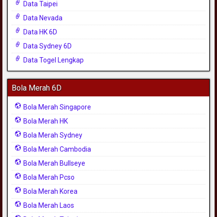
Data Taipei
Data Nevada
Data HK 6D
Data Sydney 6D
Data Togel Lengkap
Bola Merah 6D
Bola Merah Singapore
Bola Merah HK
Bola Merah Sydney
Bola Merah Cambodia
Bola Merah Bullseye
Bola Merah Pcso
Bola Merah Korea
Bola Merah Laos