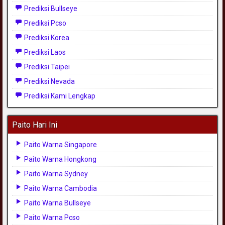
Prediksi Bullseye
Prediksi Pcso
Prediksi Korea
Prediksi Laos
Prediksi Taipei
Prediksi Nevada
Prediksi Kami Lengkap
Paito Hari Ini
Paito Warna Singapore
Paito Warna Hongkong
Paito Warna Sydney
Paito Warna Cambodia
Paito Warna Bullseye
Paito Warna Pcso