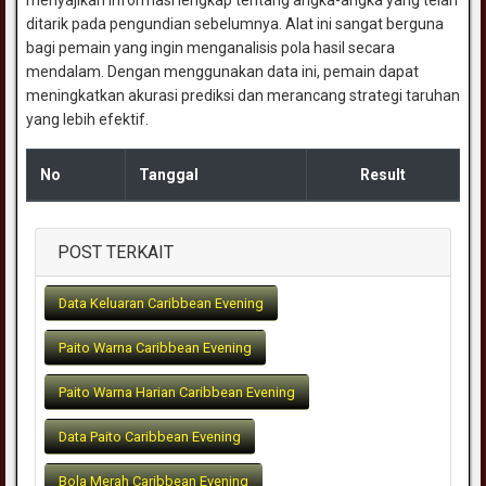
ditarik pada pengundian sebelumnya. Alat ini sangat berguna
bagi pemain yang ingin menganalisis pola hasil secara
mendalam. Dengan menggunakan data ini, pemain dapat
meningkatkan akurasi prediksi dan merancang strategi taruhan
yang lebih efektif.
No
Tanggal
Result
POST TERKAIT
Data Keluaran Caribbean Evening
Paito Warna Caribbean Evening
Paito Warna Harian Caribbean Evening
Data Paito Caribbean Evening
Bola Merah Caribbean Evening