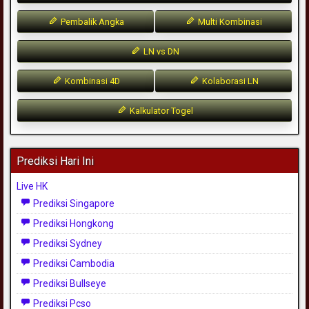
Pembalik Angka
Multi Kombinasi
LN vs DN
Kombinasi 4D
Kolaborasi LN
Kalkulator Togel
Prediksi Hari Ini
Live HK
Prediksi Singapore
Prediksi Hongkong
Prediksi Sydney
Prediksi Cambodia
Prediksi Bullseye
Prediksi Pcso