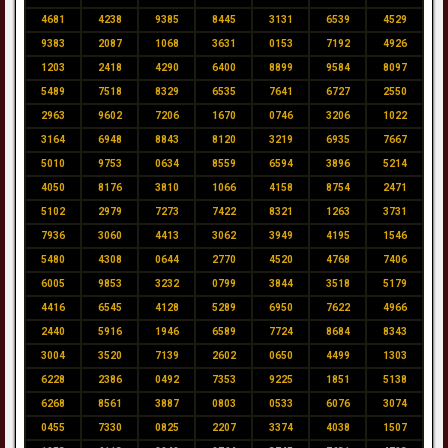
4681
4238
9385
8445
3131
6539
4529
9383
2087
1068
3631
0153
7192
4926
1203
2418
4290
6400
8899
9584
8097
5489
7518
8329
6535
7641
6727
2550
2963
9602
7206
1670
0746
3206
1022
3164
6948
8843
8120
3219
6935
7667
5010
9753
0634
8559
6594
3896
5214
4050
8176
3810
1066
4158
8754
2471
5102
2979
7273
7422
8321
1263
3731
7936
3060
4413
3062
3949
4195
1546
5480
4308
0644
2770
4520
4768
7406
6005
9853
3232
0799
3844
3518
5179
4416
6545
4128
5289
6950
7622
4966
2440
5916
1946
6589
7724
8684
8343
3004
3520
7139
2602
0650
4499
1303
6228
2386
0492
7353
9225
1851
5138
6268
8561
3887
0803
0533
6076
3074
0455
7330
0825
2207
3374
4038
1507