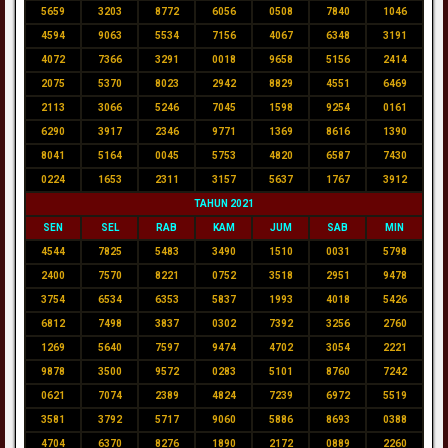
5659
3203
8772
6056
0508
7840
1046
4594
9063
5534
7156
4067
6348
3191
4072
7366
3291
0018
9658
5156
2414
2075
5370
8023
2942
8829
4551
6469
2113
3066
5246
7045
1598
9254
0161
6290
3917
2346
9771
1369
8616
1390
8041
5164
0045
5753
4820
6587
7430
0224
1653
2311
3157
5637
1767
3912
TAHUN 2021
SEN
SEL
RAB
KAM
JUM
SAB
MIN
4544
7825
5483
3490
1510
0031
5798
2400
7570
8221
0752
3518
2951
9478
3754
6534
6353
5837
1993
4018
5426
6812
7498
3837
0302
7392
3256
2760
1269
5640
7597
9474
4702
3054
2221
9878
3500
9572
0283
5101
8760
7242
0621
7074
2389
4824
7239
6972
5519
3581
3792
5717
9060
5886
8693
0388
4704
6370
8276
1890
2172
0889
2260