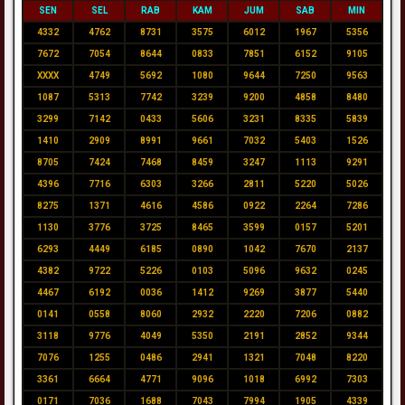
SEN
SEL
RAB
KAM
JUM
SAB
MIN
4332
4762
8731
3575
6012
1967
5356
7672
7054
8644
0833
7851
6152
9105
XXXX
4749
5692
1080
9644
7250
9563
1087
5313
7742
3239
9200
4858
8480
3299
7142
0433
5606
3231
8335
5839
1410
2909
8991
9661
7032
5403
1526
8705
7424
7468
8459
3247
1113
9291
4396
7716
6303
3266
2811
5220
5026
8275
1371
4616
4586
0922
2264
7286
1130
3776
3725
8465
3599
0157
5201
6293
4449
6185
0890
1042
7670
2137
4382
9722
5226
0103
5096
9632
0245
4467
6192
0036
1412
9269
3877
5440
0141
0558
8060
2932
2220
7206
0882
3118
9776
4049
5350
2191
2852
9344
7076
1255
0486
2941
1321
7048
8220
3361
6664
4771
9096
1018
6992
7303
0171
7036
1688
7043
7994
1905
4339