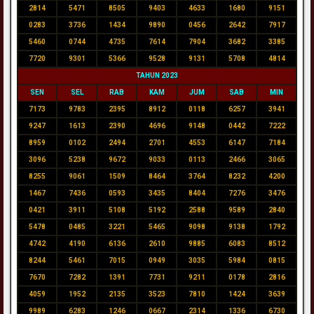
2814
5471
8505
9403
4633
1680
9151
0283
3736
1434
9890
0456
2642
7917
5460
0744
4735
7614
7904
3682
3385
7720
9301
5366
9528
9131
5708
4814
TAHUN 2023
SEN
SEL
RAB
KAM
JUM
SAB
MIN
7173
9783
2395
8912
0118
6257
3941
9247
1613
2390
4696
9148
0442
7222
8959
0102
2494
2701
4553
6147
7184
3096
5238
9672
9033
0113
2466
3065
8255
9061
1509
8464
3764
8232
4200
1467
7436
0593
3435
8404
7276
3476
0421
3911
5108
5192
2588
9589
2840
5478
0485
3221
5465
9098
9138
1792
4742
4190
6136
2610
9885
6083
8512
8244
5461
7015
0949
3035
5984
0815
7670
7282
1391
7731
9211
0178
2816
4059
1952
2135
3523
7810
1424
3639
9989
6283
1246
0667
2314
1336
6730