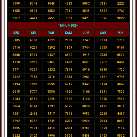
4099
8348
9048
4583
5807
7181
2225
8955
0801
9552
7982
0548
3542
2760
8967
4414
2059
7301
8423
5676
9022
TAHUN 2024
SEN
SEL
RAB
KAM
JUM
SAB
MIN
5105
6368
4129
2863
7747
9993
2798
0416
0237
4292
1809
3744
5053
8161
5588
5999
0437
6802
4915
7536
0501
1928
5289
5465
8438
8605
9262
0461
3471
9057
2232
7878
6916
6315
1730
7922
7983
2318
0533
2960
1361
9745
8494
1228
3598
6917
8340
0170
4047
6015
5774
3536
4360
1166
9391
7505
4284
8380
7228
9546
4132
0675
2901
7364
8544
4793
6025
0836
4191
3031
7661
2458
9417
7972
9950
2220
4487
5692
8036
1749
6251
6934
2994
8080
1335
2971
4410
4634
8789
5023
7194
3222
3127
9996
5906
5408
3423
8532