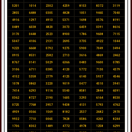
5201
1014
2302
4259
8153
8372
3119
2855
6488
0305
4828
1051
9465
7040
4916
1297
4913
5371
1698
0576
8191
0489
6038
4820
3073
6459
0391
8616
3170
0448
2523
8900
1786
9608
7115
5047
4106
2131
2695
3735
4922
1044
9223
6668
0792
9275
5900
7049
3494
0915
8531
2582
2713
3616
4869
2462
8767
0141
5029
6366
0483
9600
0785
3106
6711
0385
4120
5772
7130
4379
4152
5358
2779
4125
6140
5937
4546
1078
0863
3220
9019
0477
4510
3941
7414
6293
9116
5540
8581
2844
6591
0362
8727
2190
1605
3293
6164
8530
0725
7768
3957
9438
4131
5793
4762
4959
0566
1569
8182
2537
2682
2970
9932
7710
0065
7828
0586
4263
8244
1706
8302
1489
4772
4978
1258
6299