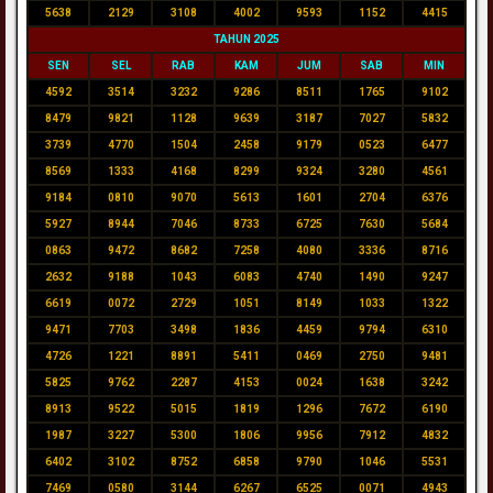
5638
2129
3108
4002
9593
1152
4415
TAHUN 2025
SEN
SEL
RAB
KAM
JUM
SAB
MIN
4592
3514
3232
9286
8511
1765
9102
8479
9821
1128
9639
3187
7027
5832
3739
4770
1504
2458
9179
0523
6477
8569
1333
4168
8299
9324
3280
4561
9184
0810
9070
5613
1601
2704
6376
5927
8944
7046
8733
6725
7630
5684
0863
9472
8682
7258
4080
3336
8716
2632
9188
1043
6083
4740
1490
9247
6619
0072
2729
1051
8149
1033
1322
9471
7703
3498
1836
4459
9794
6310
4726
1221
8891
5411
0469
2750
9481
5825
9762
2287
4153
0024
1638
3242
8913
9522
5015
1819
1296
7672
6190
1987
3227
5300
1806
9956
7912
4832
6402
3102
8752
6858
9790
1046
5531
7469
0580
3144
6267
6525
0071
4943