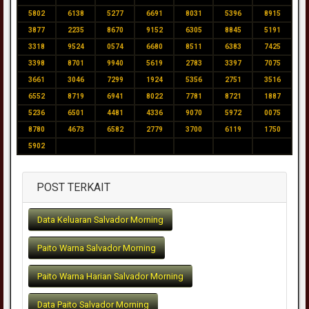
5802
6138
5277
6691
8031
5396
8915
3877
2235
8670
9152
6305
8845
5191
3318
9524
0574
6680
8511
6383
7425
3398
8701
9940
5619
2783
3397
7075
3661
3046
7299
1924
5356
2751
3516
6552
8719
6941
8022
7781
8721
1887
5236
6501
4481
4336
9070
5972
0075
8780
4673
6582
2779
3700
6119
1750
5902
POST TERKAIT
Data Keluaran Salvador Morning
Paito Warna Salvador Morning
Paito Warna Harian Salvador Morning
Data Paito Salvador Morning