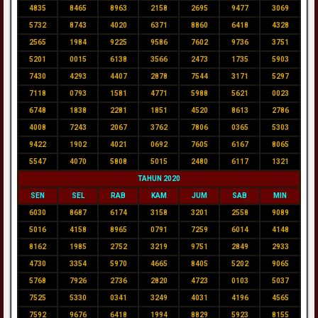
4835
8465
8963
2158
2695
9477
3069
5732
8743
4020
6371
8860
6418
4328
2565
1984
9225
9586
7602
9736
3751
5201
0015
6138
3566
2473
1735
5903
7430
4293
4407
2878
7544
3171
5297
7118
0793
1581
4771
5988
5621
0023
6748
1838
2281
1851
4520
8613
2786
4008
7243
2067
3762
7806
0365
5303
9422
1902
4021
0692
7605
6167
8065
5547
4070
5808
5015
2480
6117
1321
TAHUN 2020
SEN
SEL
RAB
KAM
JUM
SAB
MIN
6030
8687
6174
3158
3201
2558
9089
5016
4158
8965
0791
7259
6014
4148
8162
1985
2752
3219
9751
2849
2933
4730
3354
5970
4665
8405
5202
9065
5768
7926
2736
2820
4723
0103
5037
7525
5330
0341
3249
4031
4196
4565
7592
9676
6418
1994
8829
5923
8155