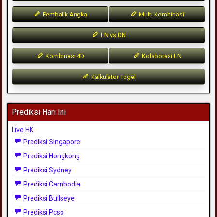
Pembalik Angka
Multi Kombinasi
LN vs DN
Kombinasi 4D
Kolaborasi LN
Kalkulator Togel
Prediksi Hari Ini
Live HK
Prediksi Singapore
Prediksi Hongkong
Prediksi Sydney
Prediksi Cambodia
Prediksi Bullseye
Prediksi Pcso