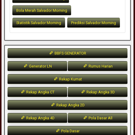
Bola Merah Salvador Morning
Statistik Salvador Morning
Prediksi Salvador Morning
BBFS GENERATOR
Generator LN
Rumus Harian
Rekap Kumat
Rekap Angka CT
Rekap Angka 3D
Rekap Angka 2D
Rekap Angka 4D
Pola Dasar All
Pola Dasar