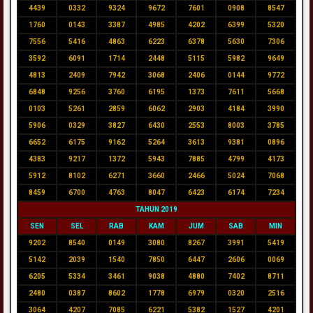
4439
0332
9324
9672
7601
0908
8547
1760
0143
3387
4985
4202
6399
5320
7556
5416
4863
6223
6378
5630
7306
3592
6091
1714
2448
5115
5982
9649
4813
2409
7942
3068
2406
0144
9772
6848
9256
3760
6195
1373
7611
5668
0103
5261
2859
6062
2903
4184
3990
5906
0329
3827
6430
2553
8003
3785
6652
6175
9162
5264
3613
9381
0896
4383
9217
1372
5943
7885
4799
4173
5912
8102
6271
3660
2466
5024
7068
8459
6700
4763
8047
6423
6174
7234
TAHUN 2019
SEN
SEL
RAB
KAM
JUM
SAB
MIN
9202
8540
0149
3080
8267
3991
5419
5142
2039
1540
7850
6447
2606
0069
6205
5334
3461
9038
4880
7402
8711
2480
0387
8602
1778
6979
0320
2516
3064
4207
7085
6221
5382
1527
4201