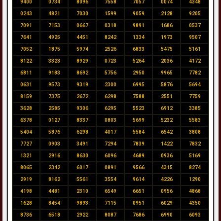
9400
0734
8096
7558
7057
0074
4348
0243
4821
7030
1599
9059
2128
9205
7091
7153
0667
0318
9891
1686
0537
7641
4925
4451
8242
1334
1973
9507
7052
1875
5974
2526
6833
5475
5161
8122
3323
8929
0723
5264
2036
4172
6811
9183
8692
5756
2950
9965
7782
0631
9573
9319
2300
6995
5876
5694
8159
7375
2672
6298
7588
2551
7759
3628
2585
9306
6295
5523
6912
3385
6378
0127
8337
0803
5699
5232
5583
5404
5876
6298
4017
5584
6542
3808
7727
0903
3491
7294
7839
1422
7832
1321
2916
8630
6096
4689
0936
5169
8065
2342
6017
0891
9566
4315
8274
2919
8162
5561
3554
9614
4226
1290
4198
4481
2310
6549
6651
0956
4868
1628
8454
9893
7115
0951
6029
4350
8736
6518
2922
8087
7686
6990
6093