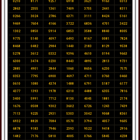
0210
8171
9257
6918
3621
9163
0313
2863
2355
1361
7409
3755
2441
8311
0266
3024
2786
6371
3111
8424
5161
9469
7604
4166
3722
6836
4701
3422
1302
0850
5914
6853
3588
8840
8005
9775
5140
4097
6493
8167
0081
7824
8468
0482
2984
1440
2183
8129
9538
5278
3612
0332
9396
4610
0194
9663
6300
3474
0230
8443
4895
2813
9731
2885
4901
2844
1060
8656
6230
7575
0353
7795
6900
4697
4711
0760
0460
0610
1080
4374
1488
6791
5187
6177
4377
1393
1978
6310
4488
6355
7816
3400
5991
7712
8130
4045
1881
2174
1676
0508
9302
3602
6726
1243
7439
7113
9225
2931
5303
3042
9068
8361
6932
8820
7084
0570
3794
4057
9605
6878
9183
7946
2393
9522
9418
2916
1482
7176
5810
4005
0766
5845
4238