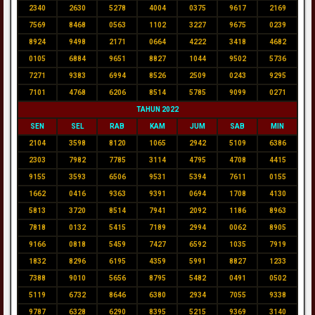
2340
2630
5278
4004
0375
9617
2169
7569
8468
0563
1102
3227
9675
0239
8924
9498
2171
0664
4222
3418
4682
0105
6884
9651
8827
1044
9502
5736
7271
9383
6994
8526
2509
0243
9295
7101
4768
6206
8514
5785
9099
0271
TAHUN 2022
SEN
SEL
RAB
KAM
JUM
SAB
MIN
2104
3598
8120
1065
2942
5109
6386
2303
7982
7785
3114
4795
4708
4415
9155
3593
6506
9531
5394
7611
0155
1662
0416
9363
9391
0694
1708
4130
5813
3720
8514
7941
2092
1186
8963
7818
0132
5415
7189
2994
0062
8905
9166
0818
5459
7427
6592
1035
7919
1832
8296
6195
4359
5991
8827
1233
7388
9010
5656
8795
5482
0491
0502
5119
6732
8646
6380
2934
7055
9338
9787
6328
6290
8395
5215
9369
3140