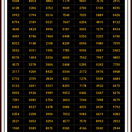
9308
8054
4882
1779
9841
7576
2915
6128
3206
4752
9049
2700
5100
8595
3992
3794
0516
7540
7035
5889
0426
8794
2189
5521
7647
6256
4815
8122
4640
0824
4996
0181
3055
1579
8934
4493
8746
7464
0448
5356
3233
6740
8352
9148
2108
8249
0096
9480
7599
3562
4151
1995
7783
9390
0587
3402
8376
1404
5336
6000
7562
7907
4803
4573
5378
3606
5468
5200
0242
7730
2117
9269
8423
0344
2172
0976
6968
5710
2739
2824
4231
1276
5558
6684
0132
3691
9337
8293
7178
4922
6973
0050
5926
3989
9052
0465
5447
6376
7291
0083
5756
2632
1944
7498
4579
0453
8327
5478
3080
4335
0029
9792
0254
3238
4900
7032
9383
6619
4282
2521
3053
4294
4577
7570
8992
2932
1960
5589
8075
0365
4166
3043
2944