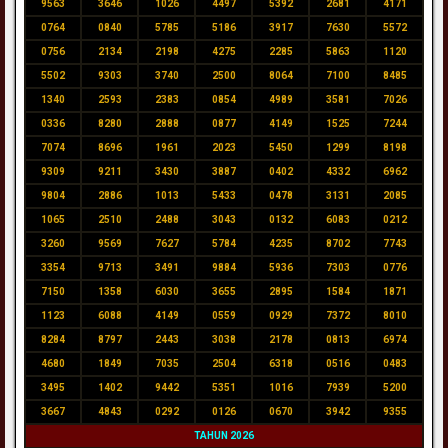
9563
3646
1026
4497
5392
2681
4171
0764
0840
5785
5186
3917
7630
5572
0756
2134
2198
4275
2285
5863
1120
5502
9303
3740
2500
8064
7100
8485
1340
2593
2383
0854
4989
3581
7026
0336
8280
2888
0877
4149
1525
7244
7074
8696
1961
2023
5450
1299
8198
9309
9211
3430
3887
0402
4332
6962
9804
2886
1013
5433
0478
3131
2085
1065
2510
2488
3043
0132
6083
0212
3260
9569
7627
5784
4235
8702
7743
3354
9713
3491
9884
5936
7303
0776
7150
1358
6030
3655
2895
1584
1871
1123
6088
4149
0559
0929
7372
8010
8284
8797
2443
3038
2178
0813
6974
4680
1849
7035
2504
6318
0516
0483
3495
1402
9442
5351
1016
7939
5200
3667
4843
0292
0126
0670
3942
9355
TAHUN 2026