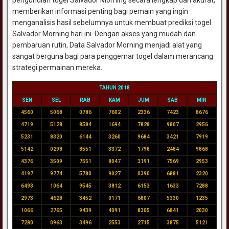
memberikan informasi penting bagi pemain yang ingin
menganalisis hasil sebelumnya untuk membuat prediksi togel
Salvador Morning hari ini. Dengan akses yang mudah dan
pembaruan rutin, Data Salvador Morning menjadi alat yang
sangat berguna bagi para penggemar togel dalam merancang
strategi permainan mereka.
TAHUN 2018
SEN
SEL
RAB
KAM
JUM
SAB
MIN
4560
5068
0786
7602
2336
7423
8676
4719
5128
8584
1694
7828
9807
2956
5231
8320
6144
3260
9684
3421
7919
5142
0298
8551
3372
1798
2484
9868
4376
3509
7551
8047
3191
7569
2953
4197
9774
5780
9027
0390
6881
2320
6493
1064
9545
3812
6153
1633
7288
2973
4628
3452
0171
6807
5330
1235
1066
2765
9439
4091
8305
6841
2030
7280
0963
3496
2553
2715
3875
5121