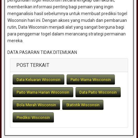
memberikan informasi penting bagi pemain yang ingin
menganalisis hasil sebelumnya untuk membuat prediksi togel
Wisconsin hari ini. Dengan akses yang mudah dan pembaruan
rutin, Data Wisconsin menjadi alat yang sangat berguna bagi
para penggemar togel dalam merancang strategi permainan
mereka.
DATA PASARAN TIDAK DITEMUKAN
POST TERKAIT
Data Keluaran Wisconsin
Paito Warna Wisconsin
Paito Warna Harian Wisconsin
Data Paito Wisconsin
Bola Merah Wisconsin
Statistik Wisconsin
Prediksi Wisconsin