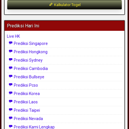
Kalkulator Togel
Prediksi Hari Ini
Live HK
Prediksi Singapore
Prediksi Hongkong
Prediksi Sydney
Prediksi Cambodia
Prediksi Bullseye
Prediksi Pcso
Prediksi Korea
Prediksi Laos
Prediksi Taipei
Prediksi Nevada
Prediksi Kami Lengkap