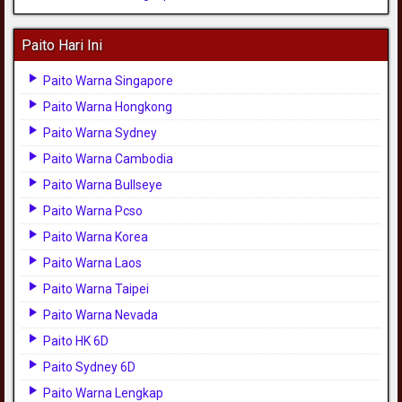
Paito Hari Ini
Paito Warna Singapore
Paito Warna Hongkong
Paito Warna Sydney
Paito Warna Cambodia
Paito Warna Bullseye
Paito Warna Pcso
Paito Warna Korea
Paito Warna Laos
Paito Warna Taipei
Paito Warna Nevada
Paito HK 6D
Paito Sydney 6D
Paito Warna Lengkap