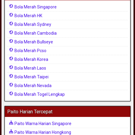
Bola Merah Singapore
Bola Merah HK
Bola Merah Sydney
Bola Merah Cambodia
Bola Merah Bullseye
Bola Merah Pcso
Bola Merah Korea
Bola Merah Laos
Bola Merah Taipei
Bola Merah Nevada
Bola Merah Togel Lengkap
Paito Harian Tercepat
Paito Warna Harian Singapore
Paito Warna Harian Hongkong