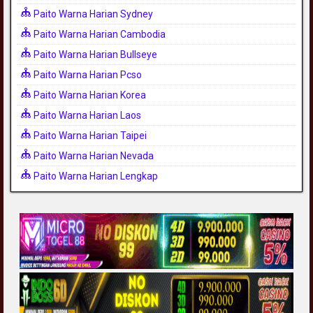
Paito Warna Harian Sydney
Paito Warna Harian Cambodia
Paito Warna Harian Bullseye
Paito Warna Harian Pcso
Paito Warna Harian Korea
Paito Warna Harian Laos
Paito Warna Harian Taipei
Paito Warna Harian Nevada
Paito Warna Harian Lengkap