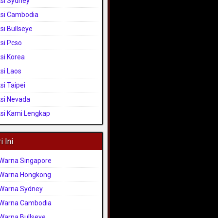
si Sydney
ksi Cambodia
si Bullseye
si Pcso
si Korea
si Laos
si Taipei
si Nevada
si Kami Lengkap
i Ini
Warna Singapore
 Warna Hongkong
 Warna Sydney
 Warna Cambodia
Warna Bullseye