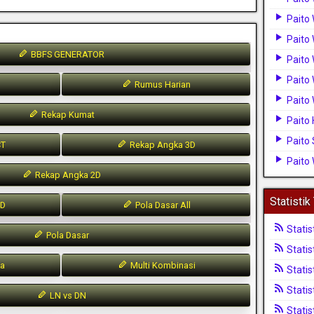
Paito
Paito
BBFS GENERATOR
Paito
Paito 
Rumus Harian
Paito
Rekap Kumat
Paito 
Paito
CT
Rekap Angka 3D
Paito
Rekap Angka 2D
Statistik
4D
Pola Dasar All
Statis
Pola Dasar
Statis
ka
Multi Kombinasi
Statis
Statis
LN vs DN
Statis