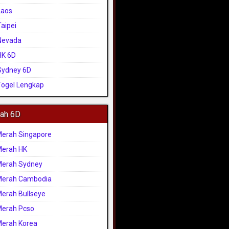
Laos
aipei
Nevada
HK 6D
Sydney 6D
Togel Lengkap
rah 6D
Merah Singapore
Merah HK
Merah Sydney
Merah Cambodia
erah Bullseye
Merah Pcso
Merah Korea