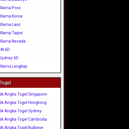
 Warna Pcso
 Warna Korea
 Warna Laos
Warna Taipei
 Warna Nevada
HK 6D
 Sydney 6D
 Warna Lengkap
 Togel
tik Angka Togel Singapore
tik Angka Togel Hongkong
tik Angka Togel Sydney
tik Angka Togel Cambodia
tik Angka Togel Bullseye