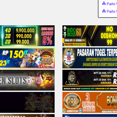
Paito 
Paito 