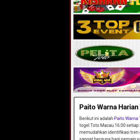
Paito Warna Harian
Berikut ini adalah
Paito Warna 
togel Toto Macau 16:00 setiap 
memudahkan identifikasi tren d
sangat berguna bagi pemain ya