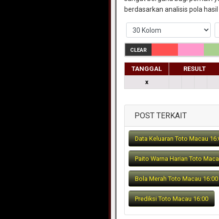
berdasarkan analisis pola hasi
CLEAR
TANGGAL
RESULT
x
POST TERKAIT
Data Keluaran Toto Macau 16:
Paito Warna Harian Toto Maca
Bola Merah Toto Macau 16:00
Prediksi Toto Macau 16:00