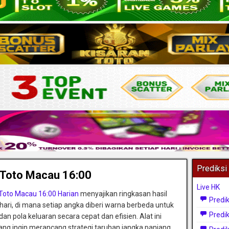
Prediksi 
 Toto Macau 16:00
Live HK
Toto Macau 16:00 Harian
menyajikan ringkasan hasil
Predik
hari, di mana setiap angka diberi warna berbeda untuk
Predi
an pola keluaran secara cepat dan efisien. Alat ini
ng ingin merancang strategi taruhan jangka panjang