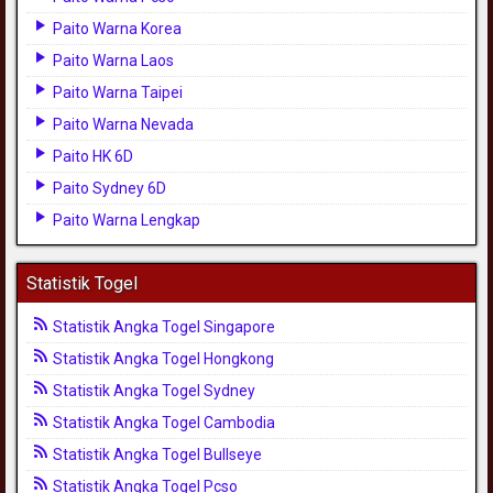
Paito Warna Korea
Paito Warna Laos
Paito Warna Taipei
Paito Warna Nevada
Paito HK 6D
Paito Sydney 6D
Paito Warna Lengkap
Statistik Togel
Statistik Angka Togel Singapore
Statistik Angka Togel Hongkong
Statistik Angka Togel Sydney
Statistik Angka Togel Cambodia
Statistik Angka Togel Bullseye
Statistik Angka Togel Pcso