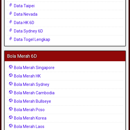
Data Taipei
Data Nevada
Data HK 6D
Data Sydney 6D
Data Togel Lengkap
Bola Merah 6D
Bola Merah Singapore
Bola Merah HK
Bola Merah Sydney
Bola Merah Cambodia
Bola Merah Bullseye
Bola Merah Pcso
Bola Merah Korea
Bola Merah Laos