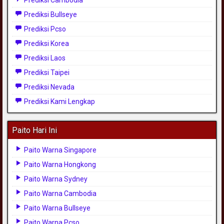
Prediksi Bullseye
Prediksi Pcso
Prediksi Korea
Prediksi Laos
Prediksi Taipei
Prediksi Nevada
Prediksi Kami Lengkap
Paito Hari Ini
Paito Warna Singapore
Paito Warna Hongkong
Paito Warna Sydney
Paito Warna Cambodia
Paito Warna Bullseye
Paito Warna Pcso