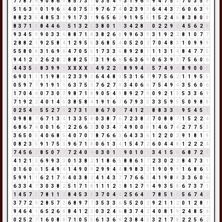
7
7
8
7
6
9
0
8
6
5
8
5
7
3
1
0
3
5
4
9
3
1
9
6
6
9
4
7
5
3
7
0
3
5
8
5
1
6
3
9
0
1
9
6
6
4
0
7
5
3
9
7
6
7
4
0
2
3
9
3
6
4
4
3
7
6
0
6
3
9
8
8
2
3
5
4
8
5
3
8
9
1
7
3
1
9
6
5
6
2
9
1
9
5
5
1
5
2
4
6
8
3
8
0
8
8
3
7
1
8
8
4
4
6
1
5
1
3
2
5
3
8
0
1
1
3
4
2
8
1
0
2
2
9
2
4
5
6
2
8
9
3
4
5
9
9
0
3
3
6
8
8
7
1
8
3
8
2
6
8
9
9
6
3
9
3
1
9
2
2
8
1
0
7
7
2
8
8
2
1
9
2
5
8
4
1
2
9
5
5
3
6
8
5
4
0
5
2
0
2
7
0
4
8
3
1
0
9
9
9
5
5
8
0
8
3
1
6
9
6
4
7
0
5
5
1
7
3
3
6
8
9
2
8
1
1
1
3
1
4
8
4
7
7
5
9
4
1
2
3
2
6
2
0
2
8
8
2
5
7
3
1
9
6
6
5
6
3
6
9
0
6
3
9
3
7
5
6
0
6
4
4
3
5
8
8
3
9
9
9
X
X
X
X
X
4
9
2
2
4
8
9
9
4
4
5
7
4
9
4
8
9
0
0
0
6
9
0
1
1
1
1
9
8
8
2
3
3
9
3
6
4
4
8
3
5
3
1
6
7
9
7
5
6
2
1
1
9
5
5
0
5
9
7
7
9
1
9
1
1
6
3
7
5
3
7
6
2
7
9
3
4
0
6
6
7
5
4
9
4
3
5
6
0
6
1
7
0
4
4
0
7
3
0
3
9
8
7
1
8
9
0
5
4
9
8
9
2
7
9
0
9
2
1
3
5
3
3
6
9
7
1
9
2
2
4
0
1
4
5
3
8
5
8
4
1
9
1
6
7
6
7
9
3
3
3
3
5
9
5
5
0
9
8
8
0
2
5
4
9
5
5
2
7
9
2
7
3
1
4
8
6
7
0
7
7
4
1
2
3
8
8
3
3
6
9
5
4
5
9
0
9
8
8
7
6
7
1
3
4
1
3
3
5
8
0
3
8
7
6
7
2
3
8
2
7
0
8
8
7
1
5
2
2
4
6
8
6
7
4
0
0
1
6
7
2
2
6
6
3
3
0
3
4
7
4
9
0
0
0
1
4
6
7
4
2
7
7
5
3
3
6
5
0
5
4
0
6
8
5
4
0
7
0
7
8
7
6
6
3
6
4
3
3
6
1
2
2
0
2
9
1
8
1
9
0
8
2
3
5
9
1
7
5
3
9
6
7
1
8
0
6
1
3
4
1
5
4
7
2
6
0
4
4
8
1
2
2
2
4
7
4
5
6
2
8
5
0
7
7
7
2
4
0
4
0
3
0
1
1
9
0
1
0
1
3
4
1
5
6
6
8
7
2
9
4
1
2
1
3
6
9
9
3
3
0
1
3
8
2
1
1
8
6
5
8
8
6
1
7
2
3
0
2
2
8
4
7
3
1
0
1
6
0
6
1
5
4
9
4
1
4
9
0
9
2
9
9
4
4
8
9
8
3
2
1
9
0
9
9
1
6
8
6
5
5
9
9
1
1
6
2
1
7
8
4
0
3
8
2
4
1
4
3
7
7
7
6
6
3
4
1
9
8
8
3
3
6
0
6
6
3
3
4
7
3
0
3
8
2
5
1
7
1
8
1
1
1
2
3
8
1
2
7
9
4
9
3
5
8
6
7
3
7
1
1
4
5
7
3
7
8
1
1
2
8
4
5
3
8
3
7
0
4
4
2
5
6
4
1
7
8
5
1
6
5
6
7
4
2
3
7
7
2
9
2
8
5
7
3
6
8
9
7
7
3
5
3
3
6
5
5
2
0
2
9
2
1
1
2
0
1
2
8
1
9
4
6
4
1
6
5
2
6
8
8
4
1
2
3
0
3
2
4
6
8
3
7
4
2
4
0
8
1
9
2
4
8
5
4
0
2
5
2
7
1
6
0
8
8
7
1
0
5
5
6
1
3
6
9
2
3
8
4
3
3
2
1
7
8
2
2
5
6
2