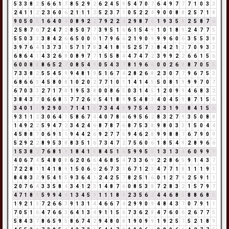
5
3
3
8
2
5
6
6
1
7
8
5
2
9
2
6
2
4
5
9
5
4
7
0
7
6
4
9
7
7
7
1
0
3
3
2
4
1
1
2
2
3
6
0
6
2
1
1
1
2
5
2
3
7
1
0
5
2
2
4
9
0
0
8
8
2
5
7
1
8
9
0
5
0
5
1
6
4
0
4
0
8
9
2
2
7
9
2
2
4
2
9
8
7
6
1
9
3
5
8
2
5
8
7
6
2
5
8
7
6
7
2
4
7
2
8
5
0
7
7
3
9
5
1
6
6
1
5
4
9
1
0
1
8
9
2
4
7
7
5
5
5
0
3
3
3
8
4
2
6
6
5
0
0
0
1
7
9
6
6
2
1
9
0
9
9
9
6
0
6
3
5
5
3
8
3
9
7
6
4
1
3
7
3
1
5
7
1
7
8
3
4
1
8
9
5
2
5
7
3
8
4
2
1
3
7
0
9
3
3
6
8
6
4
1
4
3
2
6
8
0
8
9
7
7
1
5
5
8
4
4
7
4
7
2
3
9
9
2
2
6
6
1
5
6
6
0
0
8
8
8
6
5
2
7
0
8
5
4
9
0
5
4
3
7
8
1
9
6
6
0
0
2
6
8
8
7
0
5
5
7
3
3
8
2
5
5
4
5
9
9
4
8
1
9
5
1
6
7
4
2
8
2
6
8
2
3
0
7
7
9
6
7
5
3
6
8
6
6
3
4
5
8
0
8
1
0
2
0
2
7
7
1
0
1
1
4
1
4
5
5
0
8
1
9
9
9
7
0
7
6
7
0
3
3
2
7
1
7
8
1
9
5
3
8
0
0
8
6
5
0
3
1
4
5
1
2
0
9
9
4
6
8
3
2
3
8
4
3
7
0
6
6
8
5
7
7
2
6
8
5
4
1
8
9
9
5
4
8
3
4
0
4
5
9
8
7
1
5
6
3
4
0
1
1
9
2
9
0
9
7
1
4
1
5
7
3
4
4
8
9
7
5
4
9
2
3
1
9
1
8
4
1
5
6
9
3
1
1
2
3
0
6
4
1
5
8
6
7
4
4
0
7
8
6
6
9
5
6
2
8
3
2
7
9
3
5
0
8
8
1
4
9
2
2
5
9
4
7
2
3
4
2
4
6
8
7
8
7
6
8
7
5
3
8
9
8
0
3
3
1
5
0
4
4
4
5
8
8
7
0
6
9
1
1
9
4
4
2
6
9
2
7
7
5
9
4
6
2
8
9
9
8
8
7
6
7
9
0
9
5
2
9
2
2
8
9
5
3
8
8
3
5
1
6
7
3
4
7
2
7
5
6
0
6
1
8
5
4
9
2
8
9
6
6
1
5
3
8
2
7
6
8
1
9
1
8
4
1
5
8
4
5
1
6
5
9
9
5
5
1
3
1
3
4
6
0
9
9
9
4
0
6
7
4
5
4
8
0
8
6
2
0
6
6
4
6
8
5
4
7
3
3
6
9
2
2
8
6
5
9
1
4
3
7
7
2
2
8
1
1
4
1
8
9
1
5
0
6
6
2
6
7
3
1
6
7
1
2
3
4
7
7
1
8
1
1
1
9
1
8
4
8
3
2
9
5
4
1
5
9
3
6
4
1
2
4
2
5
7
8
2
5
1
6
0
1
2
7
9
2
5
9
1
1
2
0
7
6
4
3
3
5
8
4
3
4
1
2
3
1
4
8
7
6
0
8
5
3
8
7
2
8
3
2
1
5
7
9
7
4
7
1
8
9
5
9
9
4
4
1
3
4
5
9
1
1
1
8
9
2
3
5
6
2
4
4
6
8
5
8
8
6
8
5
1
9
2
1
3
7
2
6
6
3
9
1
3
1
4
4
6
6
7
4
2
9
9
0
9
4
8
4
3
7
0
7
9
1
1
7
0
5
1
6
4
7
6
6
3
6
4
1
3
4
9
1
1
5
6
7
3
6
2
8
4
7
6
0
6
2
6
7
7
5
5
8
4
3
7
8
6
5
9
5
8
6
7
4
2
9
4
8
0
8
1
9
0
9
9
1
9
2
5
7
5
2
1
8
9