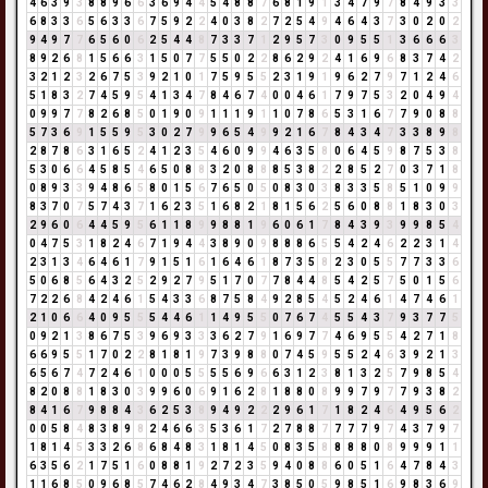
4
6
3
9
3
8
8
9
6
6
3
6
9
4
4
5
4
8
8
7
6
8
1
9
1
3
4
7
9
7
8
4
9
3
3
6
8
3
3
6
5
6
3
3
6
7
5
9
2
2
4
0
3
8
2
7
2
5
4
9
4
6
4
3
7
3
0
2
0
2
9
4
9
7
7
6
5
6
0
6
2
5
4
4
8
7
3
3
7
1
2
9
5
7
3
0
9
5
5
1
3
6
6
6
3
8
9
2
6
8
1
5
6
6
3
1
5
0
7
7
5
5
0
2
2
8
6
2
9
2
4
1
6
9
6
8
3
7
4
2
3
2
1
2
3
2
6
7
5
3
9
2
1
0
1
7
5
9
5
5
2
3
1
9
1
9
6
2
7
9
7
1
2
4
6
5
1
8
3
2
7
4
5
9
5
4
1
3
4
7
8
4
6
7
4
0
0
4
6
1
7
9
7
5
3
2
0
4
9
4
0
9
9
7
7
8
2
6
8
5
0
1
9
0
9
1
1
1
9
1
1
0
7
8
6
5
3
1
6
7
7
9
0
8
8
5
7
3
6
9
1
5
5
9
5
3
0
2
7
9
9
6
5
4
9
9
2
1
6
7
8
4
3
4
7
3
3
8
9
8
2
8
7
8
6
3
1
6
5
2
4
1
2
3
5
4
6
0
9
9
4
6
3
5
8
0
6
4
5
9
8
7
5
3
8
5
3
0
6
6
4
5
8
5
4
6
5
0
8
8
3
2
0
8
8
8
5
3
8
2
2
8
5
2
7
0
3
7
1
8
0
8
9
3
3
9
4
8
6
5
8
0
1
5
6
7
6
5
0
5
0
8
3
0
3
8
3
3
5
8
5
1
0
9
9
8
3
7
0
7
5
7
4
3
7
1
6
2
3
5
1
6
8
2
1
8
1
5
6
2
5
6
0
8
8
1
8
3
0
3
2
9
6
0
6
4
4
5
9
5
6
1
1
8
9
9
8
8
1
9
6
0
6
1
7
8
4
3
9
3
9
9
8
5
4
0
4
7
5
3
1
8
2
4
6
7
1
9
4
4
3
8
9
0
9
8
8
8
6
5
5
4
2
4
6
2
2
3
1
4
2
3
1
3
4
6
4
6
1
7
9
1
5
1
6
1
6
4
6
1
8
7
3
5
8
2
3
0
5
5
7
7
3
3
6
5
0
6
8
5
6
4
3
2
5
2
9
2
7
9
5
1
7
0
7
7
8
4
4
8
5
4
2
5
7
5
0
1
5
6
7
2
2
6
8
4
2
4
6
1
5
4
3
3
6
8
7
5
8
4
9
2
8
5
4
5
2
4
6
1
4
7
4
6
1
2
1
0
6
6
4
0
9
5
5
5
4
4
6
1
1
4
9
5
5
0
7
6
7
4
5
5
4
3
7
9
3
7
7
5
0
9
2
1
3
8
6
7
5
3
9
6
9
3
3
3
6
2
7
9
1
6
9
7
7
4
6
9
5
5
4
2
7
1
8
6
6
9
5
5
1
7
0
2
2
8
1
8
1
9
7
3
9
8
8
0
7
4
5
9
5
5
2
4
6
3
9
2
1
3
6
5
6
7
4
7
2
4
6
1
0
0
0
5
5
5
5
6
9
6
6
3
1
2
3
8
1
3
2
5
7
9
8
5
4
8
2
0
8
8
1
8
3
0
3
9
9
6
0
6
9
1
6
2
8
1
8
8
0
8
9
9
7
9
7
7
9
3
8
2
8
4
1
6
7
9
8
8
4
3
6
2
5
3
8
9
4
9
2
2
2
9
6
1
7
1
8
2
4
6
4
9
5
6
2
0
0
5
8
4
8
3
8
9
8
2
4
6
6
3
5
3
6
1
7
2
7
8
8
7
7
7
7
9
7
4
3
7
9
7
1
8
1
4
5
3
3
2
6
8
6
8
4
8
3
1
8
1
4
5
0
8
3
5
8
8
8
8
0
8
9
9
9
1
1
6
3
5
6
2
1
7
5
1
6
0
8
8
1
9
2
7
2
3
5
9
4
0
8
8
6
0
5
1
6
4
7
8
4
3
1
1
6
8
5
0
9
6
8
5
7
4
6
2
8
4
9
3
4
7
3
8
5
0
5
9
8
5
1
6
9
8
3
6
9