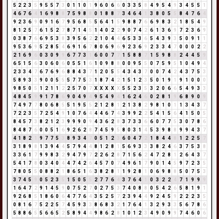
5
2
2
3
5
9
5
5
7
3
0
1
1
0
1
9
6
0
6
6
0
3
3
5
8
4
9
5
4
9
3
4
5
5
1
4
6
7
6
4
1
6
9
8
8
7
5
9
8
8
0
1
8
8
7
3
4
6
4
1
3
8
0
5
5
8
4
7
6
4
9
2
3
6
9
0
9
1
6
7
9
5
6
8
5
5
6
4
1
5
9
8
8
7
6
6
9
8
3
2
1
8
5
4
9
8
1
2
5
7
6
1
5
2
7
8
7
1
4
5
1
4
0
2
2
9
0
7
4
2
6
1
3
6
9
7
2
3
6
9
0
3
8
7
6
6
9
5
3
8
3
9
5
6
2
2
1
0
4
4
6
5
3
3
6
5
4
3
9
3
5
0
9
1
1
9
5
3
6
9
5
2
8
5
4
6
9
1
6
7
8
0
6
9
6
9
2
3
6
9
2
3
3
4
7
0
0
0
2
2
2
1
6
9
6
0
3
0
9
9
6
7
7
3
1
6
0
0
7
7
1
5
8
8
7
1
5
9
8
8
2
4
4
5
9
6
5
1
5
6
3
0
6
0
6
0
5
5
1
6
1
0
9
8
8
0
0
9
5
5
0
7
5
9
5
1
0
4
9
4
2
3
3
4
7
6
7
6
9
6
8
8
4
3
7
1
2
0
5
5
4
3
4
3
7
0
0
7
4
2
4
3
7
5
3
5
8
9
3
3
9
0
0
5
5
5
7
7
5
3
1
8
7
4
2
1
5
1
2
3
5
0
1
9
1
9
1
0
0
0
9
8
5
0
5
1
2
1
1
2
2
5
7
0
7
X
X
X
X
X
5
5
2
3
5
3
2
0
6
6
5
4
9
3
3
4
8
4
5
9
9
1
7
8
6
9
0
4
9
4
9
5
4
9
4
1
6
2
4
6
0
2
8
1
9
6
8
9
0
9
7
4
9
7
7
8
0
6
8
5
5
1
9
5
5
2
1
2
8
1
2
1
3
8
2
9
8
1
0
1
1
3
4
3
7
7
2
2
3
5
7
2
5
4
9
1
0
7
6
4
4
4
6
7
4
3
9
9
2
2
5
4
1
5
6
4
1
5
0
5
8
4
5
7
3
8
2
1
2
3
9
9
9
0
9
4
3
6
2
8
3
7
3
3
6
6
0
7
7
5
3
0
7
8
6
8
4
8
7
6
0
0
5
1
6
9
2
6
2
8
7
4
5
9
5
8
0
3
1
4
5
3
9
8
8
9
9
4
3
7
4
1
8
2
1
9
7
7
5
3
8
9
3
4
7
0
5
1
2
3
6
0
4
7
2
1
8
4
4
8
1
2
2
5
7
3
1
8
9
8
1
3
9
4
4
5
7
9
4
4
8
1
2
8
1
5
6
9
3
3
3
8
2
4
6
3
7
5
3
8
3
3
6
1
7
9
9
8
3
2
9
4
7
9
7
2
2
6
2
8
7
1
5
6
2
4
7
2
8
1
2
6
4
3
7
5
4
1
7
8
0
3
4
0
4
4
7
4
2
6
4
5
7
0
7
4
9
6
1
7
9
0
1
4
5
9
7
2
3
5
7
8
0
5
5
0
8
8
2
1
8
6
5
1
6
3
8
2
8
1
1
9
2
8
1
0
6
9
8
8
5
0
7
5
3
3
7
4
5
9
0
5
2
3
5
1
5
0
5
5
2
7
7
6
4
3
7
6
4
1
0
3
2
2
4
7
1
9
9
9
1
6
4
7
2
9
1
4
5
9
0
7
5
2
7
0
2
7
5
3
7
4
0
8
8
0
5
4
2
6
5
8
1
9
1
9
2
6
8
5
1
8
6
0
6
4
7
7
6
4
3
5
2
5
7
2
3
9
4
4
9
2
4
5
9
2
2
2
3
5
0
8
1
6
7
5
2
2
5
7
4
5
9
3
3
8
6
8
3
2
1
7
6
4
1
3
2
9
3
3
5
6
7
8
6
5
8
8
6
5
5
6
6
5
2
5
8
9
4
4
9
8
6
2
8
1
0
1
2
3
4
9
0
9
9
7
4
6
0
6