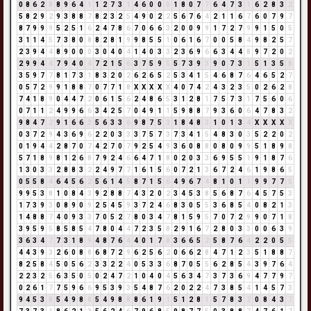
0
8
6
2
8
8
9
6
4
1
1
2
7
3
1
4
6
0
0
0
1
8
0
7
7
6
4
7
3
1
6
2
8
3
2
5
8
2
9
2
9
3
8
8
7
8
2
3
2
5
4
9
0
2
2
5
6
7
6
4
2
1
1
6
7
6
0
7
9
7
8
7
9
9
9
5
2
5
1
6
2
4
7
8
6
7
0
6
6
3
2
0
0
9
9
1
7
2
7
9
9
1
5
0
5
3
1
1
4
5
7
3
8
0
8
8
2
8
1
9
9
8
5
5
1
0
6
1
6
7
0
0
5
8
4
9
8
2
5
7
2
3
9
4
4
8
9
0
0
0
3
0
4
0
4
1
4
0
3
3
2
3
6
9
6
6
3
4
4
8
9
7
2
0
2
2
9
9
4
4
7
9
4
0
4
7
2
1
5
6
3
7
5
9
5
5
7
3
9
3
9
0
7
3
1
5
1
3
5
8
3
5
9
7
7
8
1
7
3
1
8
3
2
0
2
6
2
6
5
2
5
3
4
1
5
4
6
8
7
6
4
6
5
2
7
0
5
7
2
9
9
1
8
8
7
0
7
7
1
8
X
X
X
X
X
4
0
7
4
2
4
3
2
3
5
0
2
6
2
8
7
4
1
8
9
0
4
4
7
2
0
6
1
5
6
2
4
8
6
5
3
1
2
8
1
7
5
7
3
1
7
5
6
0
6
0
7
1
1
2
4
9
9
6
6
3
4
2
5
7
0
4
9
1
1
5
9
8
8
7
9
3
6
0
6
4
7
8
3
2
9
8
4
7
2
9
1
6
6
3
5
6
3
3
6
9
8
7
5
3
1
8
4
8
3
1
0
1
3
4
X
X
X
X
X
0
3
7
2
9
4
3
6
9
6
2
2
0
3
3
3
7
5
7
3
7
3
4
1
5
4
8
3
0
3
5
2
2
0
2
0
1
9
4
4
2
8
7
0
7
4
2
7
0
7
9
2
5
4
9
3
6
0
8
8
0
8
0
9
9
5
1
8
9
8
5
7
1
8
9
8
1
2
6
8
7
9
2
4
6
6
4
7
1
8
0
2
0
3
3
6
9
5
5
1
9
1
8
7
6
1
3
0
3
3
2
8
8
3
2
2
4
9
7
7
1
6
1
5
6
0
7
2
1
3
6
7
2
4
6
1
9
8
6
5
0
5
5
8
4
6
4
5
6
2
5
6
1
4
5
8
7
1
5
6
4
9
6
7
4
8
1
0
1
1
9
9
7
7
5
9
9
5
3
8
1
0
8
4
3
9
2
8
8
7
4
3
2
0
2
3
4
5
3
8
5
6
8
7
6
4
5
7
5
3
1
7
3
9
3
0
8
9
0
9
2
5
4
5
9
3
7
2
4
6
8
3
0
5
5
3
6
8
5
4
0
8
2
1
3
1
4
8
8
7
4
0
9
3
3
7
0
5
2
7
8
0
3
4
7
8
1
5
9
5
7
0
7
2
9
9
0
7
1
8
3
9
5
9
5
8
5
8
5
4
7
8
0
4
4
7
2
3
5
8
2
9
1
6
7
2
8
0
3
3
0
0
6
3
9
3
6
3
4
7
7
3
1
8
9
4
8
7
6
4
4
0
1
7
8
3
6
6
5
2
5
8
7
6
4
2
2
0
5
5
4
4
3
9
3
2
6
0
8
8
6
8
7
2
9
6
2
5
6
2
0
6
6
2
8
4
7
1
2
3
5
1
8
8
7
8
2
5
8
4
5
0
5
6
2
3
3
2
2
4
0
5
3
3
6
8
7
0
5
5
6
2
8
5
4
3
9
7
6
4
2
2
3
2
5
6
3
5
0
5
0
2
4
7
2
1
0
4
0
4
5
6
3
4
7
3
7
3
6
9
4
7
7
9
7
0
2
6
1
7
7
5
9
6
6
9
5
3
9
3
5
4
8
7
6
2
0
2
2
4
7
3
8
5
4
1
4
5
7
3
9
4
5
3
8
5
4
9
8
8
5
4
9
8
8
8
6
1
9
1
5
1
2
8
1
5
7
8
3
2
0
8
4
3
7