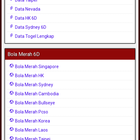
Data Nevada
Data HK 6D
Data Sydney 6D
Data Togel Lengkap
Bola Merah 6D
Bola Merah Singapore
Bola Merah HK
Bola Merah Sydney
Bola Merah Cambodia
Bola Merah Bullseye
Bola Merah Pcso
Bola Merah Korea
Bola Merah Laos
Bola Merah Taipei