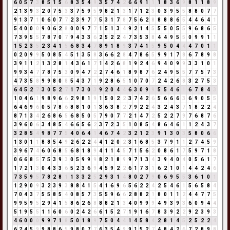
6
0
5
7
3
8
5
1
5
6
8
3
5
4
9
3
5
7
4
2
6
6
9
1
1
1
8
3
6
9
8
1
1
8
9
2
1
3
9
3
2
0
7
5
3
3
7
5
9
5
9
8
2
1
3
1
7
1
2
3
0
3
9
5
5
8
8
0
7
7
9
1
3
7
1
0
6
0
7
7
2
3
9
7
7
5
3
1
7
8
7
5
6
2
8
8
8
8
6
5
4
4
6
4
1
5
4
0
0
0
9
0
6
2
8
0
0
9
7
7
1
5
1
3
4
9
2
1
4
5
5
5
0
5
5
9
6
8
6
5
7
3
9
5
5
7
8
7
0
7
9
4
3
3
6
2
5
2
2
4
7
3
5
3
8
4
4
9
5
5
0
9
9
1
1
1
5
2
3
5
2
3
4
1
5
6
8
3
4
7
8
9
1
8
9
3
7
4
1
5
9
5
0
4
4
4
7
0
1
1
0
2
0
9
9
5
0
8
5
4
5
1
3
5
8
3
6
6
2
8
4
7
8
6
5
9
9
1
7
8
6
7
8
9
8
3
9
1
1
2
1
3
2
8
1
4
3
6
1
7
1
4
2
6
8
1
9
2
4
6
9
4
0
9
9
3
3
1
0
1
9
9
3
4
7
7
8
7
5
3
0
9
4
7
2
2
7
4
6
1
8
9
8
7
6
2
4
9
5
5
7
7
5
7
3
4
7
3
5
8
9
9
8
0
8
5
4
3
7
1
9
2
8
6
5
1
0
7
0
7
2
4
2
6
8
3
2
7
5
3
6
4
5
2
7
3
0
5
2
7
1
7
3
0
3
9
2
0
4
4
6
3
0
9
9
5
5
4
6
1
6
7
8
4
3
1
0
4
6
1
9
8
9
6
6
2
9
8
1
9
1
5
0
2
2
3
7
4
2
6
5
6
6
6
3
6
9
0
5
5
6
4
6
9
6
0
5
7
8
6
8
8
1
0
1
3
6
3
8
2
7
9
2
2
4
3
2
4
3
7
1
8
2
2
4
8
7
1
3
4
2
6
8
6
5
6
8
5
0
5
7
9
0
7
7
2
1
4
7
2
5
2
2
7
9
7
6
8
7
6
3
9
6
0
6
3
4
8
5
4
6
6
5
6
2
3
7
2
3
5
1
0
8
5
4
8
6
4
6
1
1
2
4
3
7
3
2
8
5
4
9
8
7
7
5
4
0
6
4
1
4
6
7
4
2
3
2
1
2
3
9
1
3
0
3
5
8
0
6
6
1
3
0
1
1
8
8
5
4
9
2
6
2
2
4
4
1
2
0
2
3
1
6
8
5
3
7
9
1
1
2
7
4
5
9
3
9
6
7
4
6
0
6
8
5
6
8
1
8
9
4
1
1
4
5
7
1
5
6
2
0
8
6
1
7
5
9
7
1
8
0
6
6
8
5
7
5
3
9
3
0
5
9
9
9
8
2
1
8
9
9
7
1
3
4
3
9
4
0
4
0
5
6
1
7
1
7
2
1
3
0
4
3
3
6
5
2
3
6
9
4
5
9
2
2
6
1
7
3
1
6
2
1
0
1
4
4
2
4
6
7
3
5
9
5
7
8
2
8
1
1
3
3
2
5
2
9
3
1
4
8
0
2
7
9
0
6
9
5
5
3
6
1
0
1
1
2
9
0
9
3
2
3
9
3
8
8
4
1
5
4
1
6
9
6
5
6
2
2
4
2
5
4
6
1
5
6
5
8
4
7
0
4
3
7
5
5
8
5
4
0
8
5
7
3
5
5
9
6
6
2
8
8
2
1
8
0
1
1
2
4
4
7
7
5
9
9
5
9
5
2
9
4
1
5
8
6
2
6
8
8
8
2
1
3
4
0
9
9
9
4
9
3
9
3
6
0
9
4
4
5
1
9
5
5
1
1
6
0
6
0
2
4
2
6
6
1
5
2
7
1
9
1
6
7
8
3
9
2
2
9
2
3
9
3
4
6
0
0
0
9
9
7
1
8
5
0
1
8
9
7
5
0
4
4
1
4
5
8
4
2
8
1
4
5
2
5
2
2
4
6
2
4
5
9
9
8
8
6
5
9
8
0
7
7
6
3
5
4
9
9
1
5
2
7
4
8
4
2
6
7
2
8
9
8