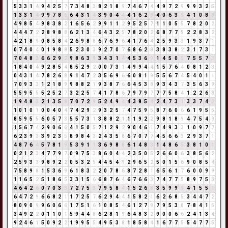
5
3
3
1
4
9
4
2
5
7
7
3
4
8
3
8
2
1
8
9
7
4
6
7
4
4
9
7
2
9
9
9
3
2
5
1
3
3
1
4
9
9
7
8
6
6
4
3
1
4
3
9
0
4
4
4
1
6
2
8
4
0
6
3
9
4
1
0
8
8
4
9
8
5
4
9
8
3
8
2
1
6
5
6
2
9
9
1
1
2
9
5
2
5
7
1
1
0
5
5
7
8
2
0
2
4
4
4
7
2
2
8
9
8
8
6
2
1
3
4
6
4
3
2
5
7
8
2
0
2
6
8
7
7
5
2
2
8
3
2
4
2
1
8
9
0
8
5
8
4
2
6
9
8
8
6
7
6
9
6
4
1
7
6
4
2
5
9
3
3
1
9
3
7
1
0
7
4
0
4
0
1
9
8
8
5
2
3
0
3
9
2
7
0
7
6
8
6
2
8
3
8
3
8
2
3
1
7
3
1
7
0
4
8
3
6
6
2
9
2
9
8
6
3
9
3
4
3
1
4
4
5
3
6
9
1
4
5
0
5
7
5
5
7
3
1
8
4
0
4
9
2
8
5
4
8
5
2
9
2
0
0
7
3
1
4
9
9
4
4
1
5
7
6
4
0
8
1
2
3
0
4
3
1
4
7
8
2
6
8
9
1
4
7
2
3
5
6
9
6
6
0
8
1
9
5
5
6
7
4
5
4
0
1
1
7
0
9
3
3
1
2
1
8
9
9
8
8
2
1
9
3
8
7
6
6
4
5
3
8
9
3
4
3
7
3
5
6
3
9
5
5
9
5
5
5
2
5
2
7
3
2
2
5
7
4
1
7
8
6
7
9
7
9
7
7
7
5
8
4
1
2
2
6
8
1
9
4
8
3
2
1
3
5
8
7
0
7
2
9
5
2
4
9
4
4
3
8
5
4
2
4
7
3
1
3
3
7
4
2
1
0
1
0
1
0
0
4
0
4
7
4
2
9
2
9
3
2
5
7
4
7
5
9
5
8
7
6
0
6
6
1
9
5
5
8
5
9
5
5
6
0
5
7
3
5
5
7
3
1
3
8
8
2
1
1
1
9
2
2
9
8
1
8
9
4
7
5
4
9
1
5
6
7
4
2
9
0
6
6
4
1
5
0
5
7
1
2
9
2
9
0
4
6
1
7
4
9
3
3
1
0
9
7
7
6
2
3
9
3
3
9
2
3
5
8
9
8
4
3
2
4
3
5
8
6
7
0
7
7
4
5
6
6
3
2
9
3
7
1
4
8
7
6
4
5
7
8
1
9
5
3
9
1
1
3
6
9
8
8
6
1
4
8
3
1
4
8
6
5
3
8
1
0
1
0
2
1
2
3
4
7
7
9
7
0
9
7
5
3
8
6
0
4
4
2
3
5
0
5
2
6
6
0
6
3
8
5
6
2
2
5
9
3
3
9
8
9
2
2
0
5
3
2
5
4
4
5
4
9
2
9
6
5
2
5
0
1
5
6
9
0
8
5
4
7
5
8
9
8
1
5
3
6
9
6
1
8
3
2
2
0
7
8
6
8
7
2
8
1
6
5
6
1
7
6
0
0
9
9
1
1
6
5
2
5
1
8
6
5
3
3
1
5
6
6
8
7
6
4
6
7
6
6
3
7
4
7
7
5
8
9
7
5
3
4
6
4
2
6
0
7
0
3
3
7
2
7
5
3
7
9
5
8
4
1
5
2
6
8
3
5
9
9
9
4
1
5
5
1
6
4
7
2
9
6
6
8
2
1
1
7
2
5
7
6
2
9
4
4
1
5
8
2
1
6
2
6
8
5
3
4
4
7
2
8
0
9
0
9
9
6
0
6
6
1
7
5
1
6
1
0
8
5
4
6
1
2
7
9
7
9
5
3
8
7
8
4
1
5
3
4
9
2
2
0
1
1
0
1
5
9
4
4
8
6
2
8
1
9
6
4
8
3
2
9
0
0
6
6
2
4
1
3
4
9
2
4
6
1
5
0
9
2
2
1
9
9
5
5
4
9
5
3
8
1
8
5
8
4
1
6
7
7
5
5
4
7
7
5