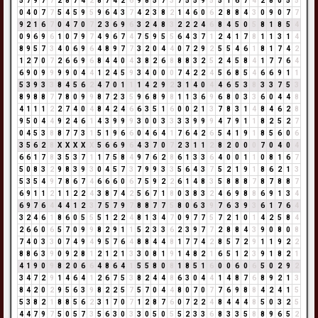
5
7
9
7
7
2
8
7
4
2
8
7
4
2
6
9
8
5
7
3
7
5
5
9
5
5
1
6
7
4
2
8
0
5
5
0
4
0
7
7
5
4
5
9
5
9
6
4
3
7
4
2
3
8
2
1
4
6
0
6
2
8
8
4
3
0
9
0
7
7
9
2
1
6
7
0
4
7
0
7
2
3
6
9
6
3
2
4
8
3
2
2
2
4
6
8
4
5
0
5
8
1
8
5
4
0
9
6
9
6
1
0
7
9
7
4
9
6
7
4
7
5
9
5
5
6
4
3
7
1
2
4
1
7
8
1
1
3
1
4
8
9
5
7
3
4
0
6
9
6
4
8
9
7
7
3
2
0
4
4
0
7
2
9
2
5
5
4
6
1
8
1
7
4
2
1
2
7
0
7
2
6
6
9
6
8
4
4
0
4
3
8
2
6
8
8
8
3
2
5
2
4
5
8
4
1
7
7
6
4
6
9
0
9
9
9
9
0
4
4
1
2
4
5
9
3
4
0
0
0
7
4
2
2
4
5
6
8
5
4
6
6
9
1
1
5
3
9
3
3
8
4
5
6
2
4
7
0
1
1
1
4
2
9
2
3
1
4
0
4
4
6
5
3
8
3
3
7
5
3
8
9
8
8
7
7
8
0
9
9
8
7
2
3
5
9
6
8
9
8
1
1
3
6
9
6
8
0
3
3
6
0
4
4
8
4
1
1
1
2
2
7
4
0
4
8
4
2
4
6
6
3
5
1
6
0
0
2
1
3
7
8
3
1
4
8
4
6
2
8
9
5
0
4
4
9
2
4
6
1
4
3
9
9
9
3
0
0
3
3
3
3
9
9
9
4
7
9
1
1
8
2
5
2
7
0
4
5
3
8
8
7
7
3
1
5
1
9
6
6
0
4
6
4
1
7
6
4
2
6
5
4
1
9
1
8
5
6
0
6
3
5
6
2
8
X
X
X
X
X
5
6
6
9
6
4
3
7
0
7
2
3
1
1
2
8
2
0
0
0
7
0
4
0
4
6
6
1
7
8
3
5
3
7
1
1
7
5
8
4
9
7
6
2
8
6
1
3
3
6
4
0
0
1
1
0
8
1
6
7
5
0
8
3
2
9
8
3
9
3
0
4
5
7
3
7
9
9
3
3
5
6
4
3
7
5
2
1
9
1
8
6
2
1
3
5
3
5
4
9
7
8
6
7
4
6
6
6
0
6
7
5
9
2
2
6
1
4
8
3
5
8
8
8
7
8
7
8
8
7
6
9
1
1
2
1
1
2
2
4
3
8
7
4
2
5
6
7
1
8
0
3
8
3
2
4
6
9
8
8
6
9
1
3
4
6
9
7
6
4
4
4
1
2
3
7
5
7
9
7
8
8
7
7
5
8
0
6
3
9
7
6
3
9
3
6
1
7
6
4
3
2
4
6
1
8
6
0
5
5
5
1
2
2
4
8
1
3
4
7
0
9
7
7
5
7
2
1
0
1
4
2
5
8
4
2
6
6
0
6
5
7
0
9
9
8
2
9
1
1
5
2
3
3
6
2
3
9
7
7
2
8
8
4
3
9
0
8
0
8
7
4
0
3
3
0
7
4
9
4
9
5
7
6
4
8
8
4
4
8
1
7
7
4
2
8
5
7
2
9
1
1
9
2
2
8
8
6
3
9
0
9
2
8
1
2
1
2
1
3
3
0
8
1
9
1
4
8
2
1
6
5
1
2
3
9
1
8
2
1
4
1
9
0
9
8
2
0
6
6
4
8
6
4
1
5
5
8
0
8
1
8
5
1
6
0
0
6
0
6
5
0
2
9
2
3
4
7
2
9
1
4
6
4
1
2
6
7
5
3
8
2
4
4
8
6
3
0
4
4
1
4
8
7
6
8
9
2
1
3
8
4
2
0
2
9
5
6
3
9
8
2
2
5
7
5
7
0
4
4
8
0
7
0
7
7
6
9
8
8
4
2
4
1
5
5
3
8
2
1
8
8
5
6
2
3
1
7
0
7
1
2
8
7
6
0
7
2
2
4
8
4
4
4
8
5
0
3
2
5
4
4
7
9
7
5
0
5
7
3
5
6
3
0
3
3
0
5
0
5
5
2
3
3
6
8
3
3
5
8
8
9
6
5
2