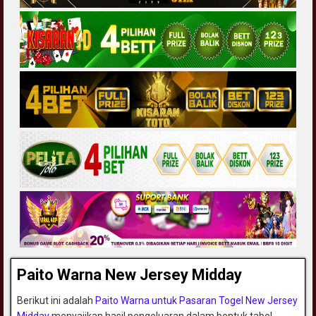
Paito Warna New Jersey Midday
Berikut ini adalah
Paito Warna untuk Pasaran Togel New Jersey
Midday
menyajikan hasil pengeluaran dalam bentuk tabel