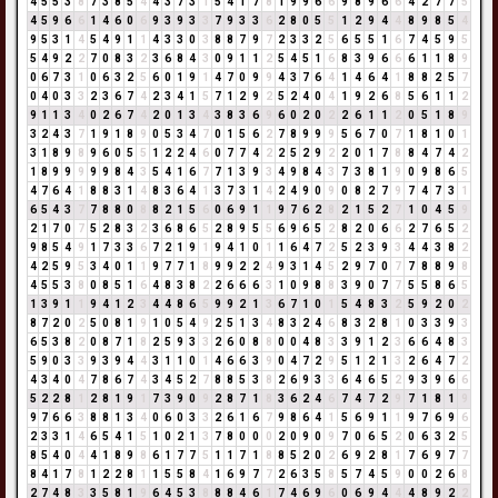
4
5
5
3
8
7
3
8
5
4
4
3
7
3
1
5
4
1
7
8
1
9
9
6
6
9
8
9
6
6
4
2
7
7
5
4
5
9
6
6
1
4
6
0
6
9
3
9
3
3
7
9
3
3
6
2
8
0
5
5
1
2
9
4
4
8
9
8
5
4
9
5
3
1
4
5
4
9
1
1
4
3
3
0
3
8
8
7
9
7
2
3
3
2
5
6
5
5
1
6
7
4
5
9
5
5
4
9
2
2
7
0
8
3
2
3
6
8
4
3
0
9
1
1
2
5
4
5
1
6
8
3
9
6
6
6
1
1
8
9
0
6
7
3
1
0
6
3
2
5
6
0
1
9
1
4
7
0
9
9
4
3
7
6
4
1
4
6
4
1
8
8
2
5
7
0
4
0
3
3
2
3
6
7
4
2
3
4
1
5
7
1
2
9
2
5
2
4
0
4
1
9
2
6
8
5
6
1
1
2
9
1
1
3
4
0
2
6
7
4
2
0
1
3
4
3
8
3
6
9
6
0
2
0
2
2
6
1
1
2
0
5
1
8
9
3
2
4
3
7
1
9
1
8
9
0
5
3
4
7
0
1
5
6
2
7
8
9
9
9
5
6
7
0
7
1
8
1
0
1
3
1
8
9
8
9
6
0
5
5
1
2
2
4
6
0
7
7
4
2
2
5
2
9
2
2
0
1
7
8
8
4
7
4
2
1
8
9
9
9
9
9
8
4
3
5
4
1
6
7
7
1
3
9
3
4
9
8
4
3
7
3
8
1
9
0
9
8
6
5
4
7
6
4
1
8
8
3
1
4
8
3
6
4
1
3
7
3
1
4
2
4
9
0
9
0
8
2
7
9
7
4
7
3
1
6
5
4
3
7
7
8
8
0
8
8
2
1
5
6
0
6
9
1
1
9
7
6
2
8
2
1
5
2
7
1
0
4
5
9
2
1
7
0
7
5
2
8
3
2
3
6
8
6
5
2
8
9
5
5
6
9
6
5
2
8
2
0
6
6
2
7
6
5
2
9
8
5
4
9
1
7
3
3
6
7
2
1
9
1
9
4
1
0
1
1
6
4
7
2
5
2
3
9
3
4
4
3
8
2
4
2
5
9
5
3
4
0
1
1
9
7
7
1
8
9
9
2
2
4
9
3
1
4
5
2
9
7
0
7
7
8
8
9
8
4
5
5
3
8
0
8
5
1
6
4
8
3
8
2
2
6
6
6
3
1
0
9
8
8
3
9
0
7
7
5
5
8
6
5
1
3
9
1
1
9
4
1
2
3
4
4
8
6
5
9
9
2
1
3
6
7
1
0
1
5
4
8
3
2
5
9
2
0
2
8
7
2
0
2
5
0
8
1
9
1
0
5
4
9
2
5
1
3
4
8
3
2
4
6
8
3
2
8
1
0
3
3
9
3
6
5
3
8
2
0
8
7
1
8
2
5
9
3
3
2
6
0
8
8
0
0
4
8
3
3
9
1
2
3
6
6
4
8
3
5
9
0
3
3
9
3
9
4
4
3
1
1
0
1
4
6
6
3
9
0
4
7
2
9
5
1
2
1
3
2
6
4
7
2
4
3
4
0
4
7
8
6
7
4
3
4
5
2
7
8
8
5
3
8
2
6
9
3
3
6
4
6
5
2
9
3
9
6
6
5
2
2
8
1
2
8
1
9
1
7
3
9
0
9
2
8
7
1
8
3
6
2
4
6
7
4
7
2
9
7
1
8
1
9
9
7
6
6
3
8
8
1
3
4
0
6
0
3
3
2
6
1
6
7
9
8
6
4
1
5
6
9
1
1
9
7
6
9
6
2
3
3
1
4
6
5
4
1
5
1
0
2
1
3
7
8
0
0
0
2
0
9
0
9
7
0
6
5
2
0
6
3
2
5
8
5
4
0
4
4
1
8
9
8
6
1
7
7
5
1
1
7
1
8
8
5
2
0
2
6
9
2
8
1
7
6
9
7
7
8
4
1
7
8
1
2
2
8
1
1
5
5
8
4
1
6
9
7
7
2
6
3
5
8
5
7
4
5
9
0
0
2
6
8
2
7
4
8
3
3
5
8
1
9
6
4
5
3
8
8
8
4
6
1
7
4
6
9
6
0
6
9
4
4
4
8
9
2
2