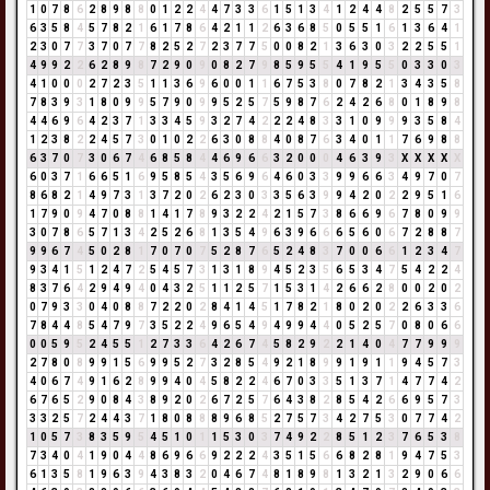
1
0
7
8
6
2
8
9
8
8
0
1
2
2
4
4
7
3
3
6
1
5
1
3
4
1
2
4
4
8
2
5
5
7
3
6
3
5
8
4
5
7
8
2
1
6
1
7
8
6
4
2
1
1
2
6
3
6
8
5
0
5
5
1
6
1
3
6
4
1
2
3
0
7
7
3
7
0
7
7
8
2
5
2
7
2
3
7
7
5
0
0
8
2
1
3
6
3
0
3
2
2
5
5
1
4
9
9
2
2
6
2
8
9
8
7
2
9
0
9
0
8
2
7
9
8
5
9
5
5
4
1
9
5
5
0
3
3
0
3
4
1
0
0
0
2
7
2
3
5
1
1
3
6
9
6
0
0
1
1
6
7
5
3
8
0
7
8
2
1
3
4
3
5
8
7
8
3
9
3
1
8
0
9
9
5
7
9
0
9
9
5
2
5
7
5
9
8
7
6
2
4
2
6
8
0
1
8
9
8
4
4
6
9
6
4
2
3
7
1
3
3
4
5
9
3
2
7
4
2
2
2
4
8
3
3
1
0
9
9
9
3
5
8
4
1
2
3
8
2
2
4
5
7
3
0
1
0
2
2
6
3
0
8
8
4
0
8
7
6
3
4
0
1
1
7
6
9
8
8
6
3
7
0
7
3
0
6
7
4
6
8
5
8
4
4
6
9
6
6
3
2
0
0
0
4
6
3
9
3
X
X
X
X
X
6
0
3
7
1
6
6
5
1
6
9
5
8
5
4
3
5
6
9
6
4
6
0
3
3
9
9
6
6
3
4
9
7
0
7
8
6
8
2
1
4
9
7
3
1
3
7
2
0
2
6
2
3
0
3
3
5
6
3
9
9
4
2
0
2
2
9
5
1
6
1
7
9
0
9
4
7
0
8
8
1
4
1
7
8
9
3
2
2
4
2
1
5
7
3
8
6
6
9
6
7
8
0
9
9
3
0
7
8
6
5
7
1
3
4
2
5
2
6
8
1
3
5
4
9
6
3
9
6
6
6
5
6
0
6
7
2
8
8
7
9
9
6
7
4
5
0
2
8
1
7
0
7
0
7
5
2
8
7
6
5
2
4
8
3
7
0
0
6
6
1
2
3
4
7
9
3
4
1
5
1
2
4
7
2
5
4
5
7
3
1
3
1
8
9
4
5
2
3
5
6
5
3
4
7
5
4
2
2
4
8
3
7
6
4
2
9
4
9
4
0
4
3
2
5
1
1
2
5
7
1
5
3
1
4
2
6
6
2
8
0
0
2
0
2
0
7
9
3
3
0
4
0
8
8
7
2
2
0
2
8
4
1
4
5
1
7
8
2
1
8
0
2
0
2
2
6
3
3
6
7
8
4
4
8
5
4
7
9
7
3
5
2
2
4
9
6
5
4
9
4
9
9
4
4
0
5
2
5
7
0
8
0
6
6
0
0
5
9
5
2
4
5
5
1
2
7
3
3
6
4
2
6
7
4
5
8
2
9
2
2
1
4
0
4
7
7
9
9
9
2
7
8
0
8
9
9
1
5
6
9
9
5
2
7
3
2
8
5
4
9
2
1
8
9
9
1
9
1
1
9
4
5
7
3
4
0
6
7
4
9
1
6
2
8
9
9
4
0
4
5
8
2
2
4
6
7
0
3
3
5
1
3
7
1
4
7
7
4
2
6
7
6
5
2
9
0
8
4
3
8
9
2
0
2
6
7
2
5
7
6
4
3
8
2
8
5
4
2
6
6
9
5
7
3
3
3
2
5
7
2
4
4
3
7
1
8
0
8
8
8
9
6
8
5
2
7
5
7
3
4
2
7
5
3
0
7
7
4
2
1
0
5
7
3
8
3
5
9
5
4
5
1
0
1
1
5
3
0
3
7
4
9
2
2
8
5
1
2
3
7
6
5
3
8
7
3
4
0
4
1
9
0
4
4
8
6
9
6
6
9
2
2
2
4
3
5
1
5
6
6
8
2
8
1
9
4
7
5
3
6
1
3
5
8
1
9
6
3
9
4
3
8
3
2
0
4
6
7
4
8
1
8
9
8
1
3
2
1
3
2
9
0
6
6