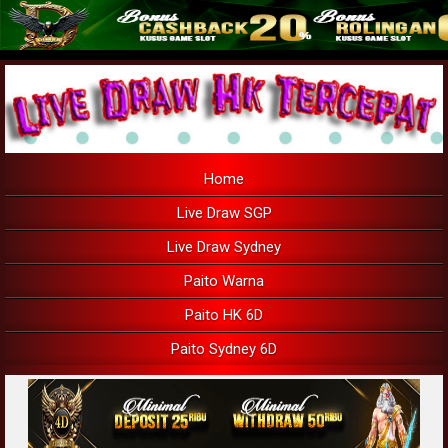
Home
Live Draw SGP
Live Draw Sydney
Paito Warna
Paito HK 6D
Paito Sydney 6D