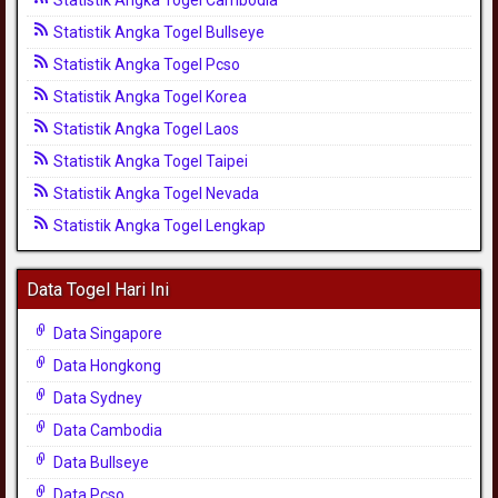
Statistik Angka Togel Bullseye
Statistik Angka Togel Pcso
Statistik Angka Togel Korea
Statistik Angka Togel Laos
Statistik Angka Togel Taipei
Statistik Angka Togel Nevada
Statistik Angka Togel Lengkap
Data Togel Hari Ini
Data Singapore
Data Hongkong
Data Sydney
Data Cambodia
Data Bullseye
Data Pcso