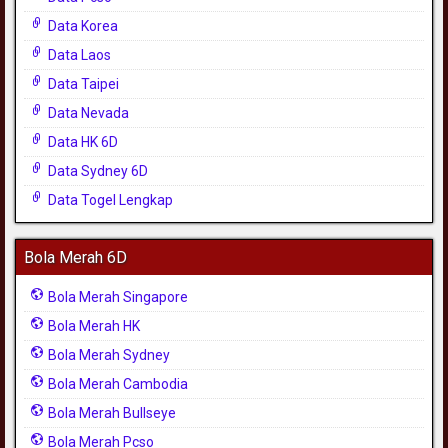
Data Korea
Data Laos
Data Taipei
Data Nevada
Data HK 6D
Data Sydney 6D
Data Togel Lengkap
Bola Merah 6D
Bola Merah Singapore
Bola Merah HK
Bola Merah Sydney
Bola Merah Cambodia
Bola Merah Bullseye
Bola Merah Pcso