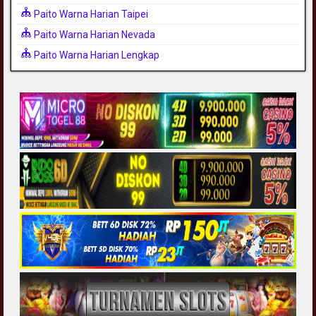
Paito Warna Harian Taipei
Paito Warna Harian Nevada
Paito Warna Harian Lengkap