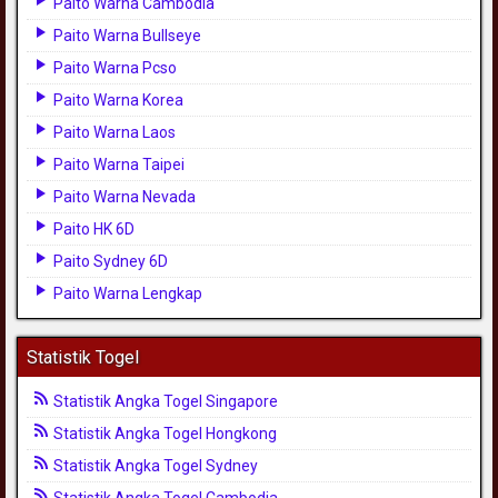
Paito Warna Cambodia
Paito Warna Bullseye
Paito Warna Pcso
Paito Warna Korea
Paito Warna Laos
Paito Warna Taipei
Paito Warna Nevada
Paito HK 6D
Paito Sydney 6D
Paito Warna Lengkap
Statistik Togel
Statistik Angka Togel Singapore
Statistik Angka Togel Hongkong
Statistik Angka Togel Sydney
Statistik Angka Togel Cambodia