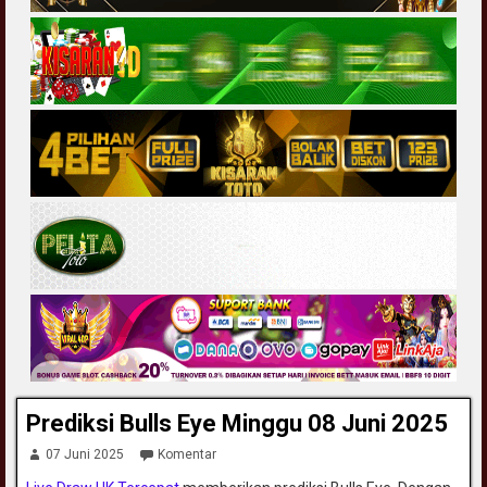
Prediksi Bulls Eye Minggu 08 Juni 2025
07 Juni 2025
Komentar