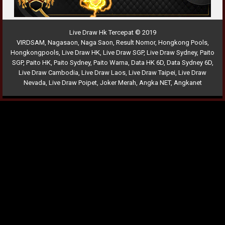
Live Draw Hk Tercepat © 2019
VIRDSAM
,
Nagasaon
,
Naga Saon
,
Result Nomor
,
Hongkong Pools
,
Hongkongpools
,
Live Draw HK
,
Live Draw SGP
,
Live Draw Sydney
,
Paito
SGP
,
Paito HK
,
Paito Sydney
,
Paito Warna
,
Data HK 6D
,
Data Sydney 6D
,
Live Draw Cambodia
,
Live Draw Laos
,
Live Draw Taipei
,
Live Draw
Nevada
,
Live Draw Poipet
,
Joker Merah
,
Angka NET
,
Angkanet