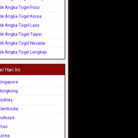
tik Angka Togel Pcso
tik Angka Togel Korea
tik Angka Togel Laos
tik Angka Togel Taipei
tik Angka Togel Nevada
tik Angka Togel Lengkap
l Hari Ini
Singapore
Hongkong
Sydney
Cambodia
ullseye
Pcso
Korea