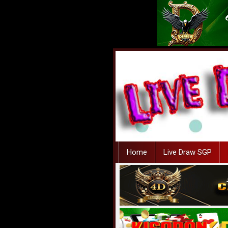
Home
Live Draw SGP