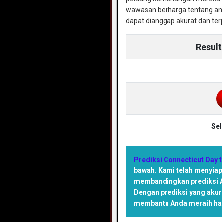
wawasan berharga tentang angk
dapat dianggap akurat dan ter
Result
Sel
Prediksi Connecticut Day t
bawah. Kami telah menyia
membandingkan prediksi 
Dengan prediksi yang akur
membantu Anda meraih has