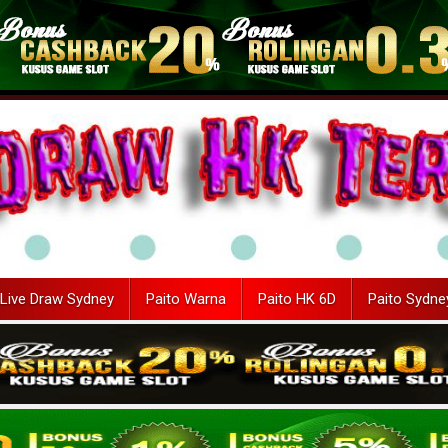
Live Draw Sydney
Paito Warna
Paito HK 6D
Paito Sydne