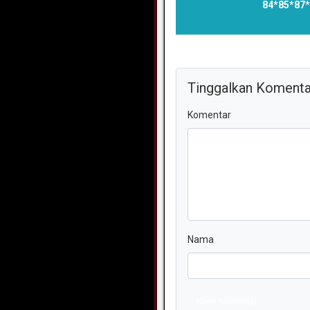
84*85*87
Tinggalkan Komenta
Komentar
Nama
Kirim Komentar