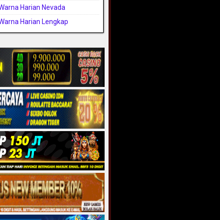
Warna Harian Nevada
Warna Harian Lengkap