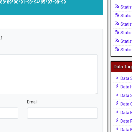
*88*89*90*91*93*94*95*97*98*99
Statis
Statis
Statis
Statis
r
Statis
Statis
Data Toge
Data 
Data 
Data 
Email
Data 
Data B
Data 
Data 