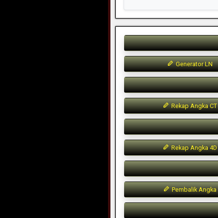
Generator LN
Rekap Angka CT
Rekap Angka 4D
Pembalik Angka