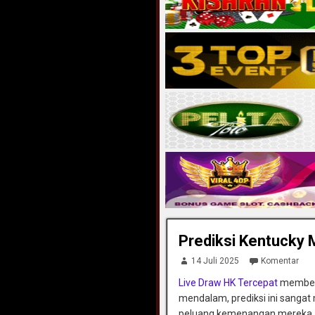
Prediksi Kentucky 
14 Juli 2025
Komentar
Live Draw HK Tercepat
memberi
mendalam, prediksi ini sanga
peluang kemenangan mereka. I