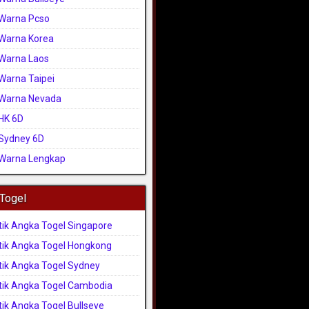
 Warna Pcso
 Warna Korea
 Warna Laos
Warna Taipei
 Warna Nevada
HK 6D
 Sydney 6D
 Warna Lengkap
 Togel
tik Angka Togel Singapore
tik Angka Togel Hongkong
tik Angka Togel Sydney
tik Angka Togel Cambodia
tik Angka Togel Bullseye