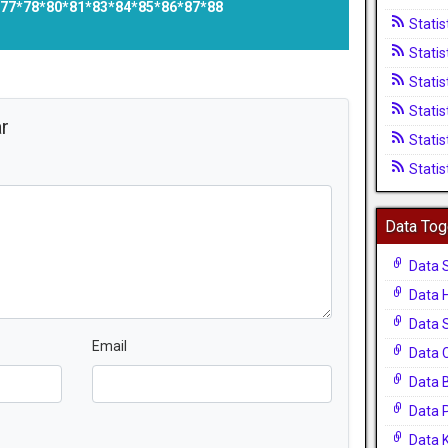
*77*78*80*81*83*84*85*86*87*88
Statis
Statis
Statis
Statis
r
Statis
Statis
Data Toge
Data 
Data 
Data 
Email
Data 
Data B
Data 
Data 