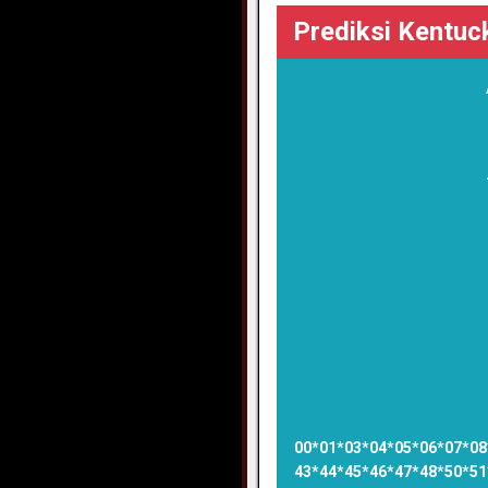
Prediksi Kentuc
00*01*03*04*05*06*07*08
43*44*45*46*47*48*50*51