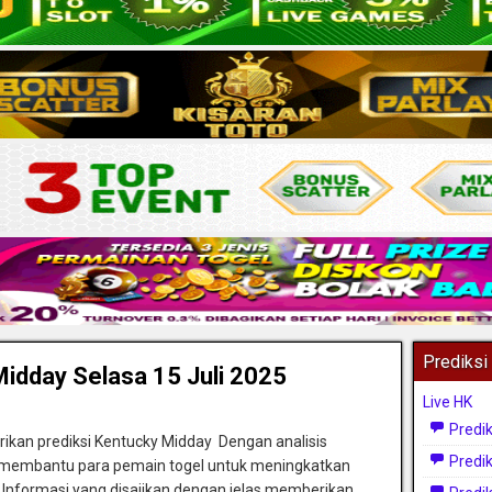
Prediksi 
Midday Selasa 15 Juli 2025
Live HK
Predik
kan prediksi Kentucky Midday Dengan analisis
Predi
t membantu para pemain togel untuk meningkatkan
nformasi yang disajikan dengan jelas memberikan