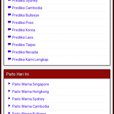
Prediksi Sydney
Prediksi Cambodia
Prediksi Bullseye
Prediksi Pcso
Prediksi Korea
Prediksi Laos
Prediksi Taipei
Prediksi Nevada
Prediksi Kami Lengkap
Paito Hari Ini
Paito Warna Singapore
Paito Warna Hongkong
Paito Warna Sydney
Paito Warna Cambodia
Paito Warna Bullseye