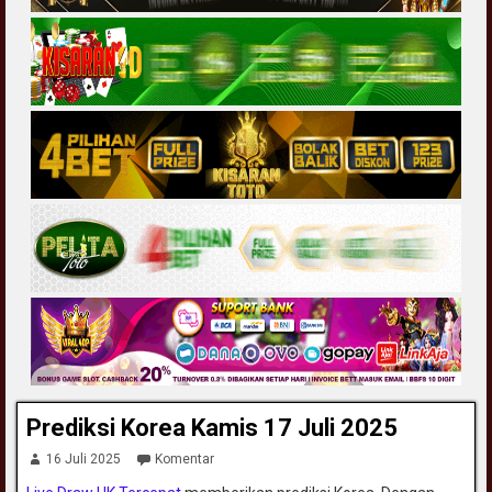
Prediksi Korea Kamis 17 Juli 2025
16 Juli 2025
Komentar