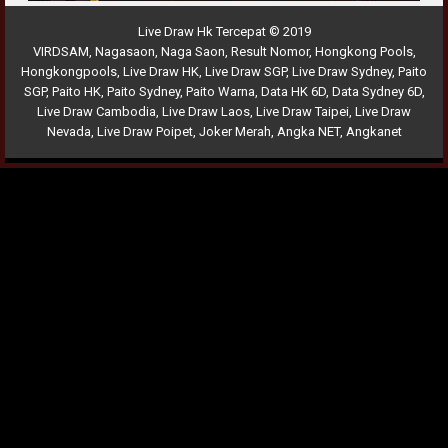
Live Draw Hk Tercepat © 2019
VIRDSAM
,
Nagasaon
,
Naga Saon
,
Result Nomor
,
Hongkong Pools
,
Hongkongpools
,
Live Draw HK
,
Live Draw SGP
,
Live Draw Sydney
,
Paito
SGP
,
Paito HK
,
Paito Sydney
,
Paito Warna
,
Data HK 6D
,
Data Sydney 6D
,
Live Draw Cambodia
,
Live Draw Laos
,
Live Draw Taipei
,
Live Draw
Nevada
,
Live Draw Poipet
,
Joker Merah
,
Angka NET
,
Angkanet