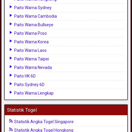
Paito Warna Sydney
Paito Warna Cambodia
Paito Warna Bullseye
Paito Warna Pcso
Paito Warna Korea
Paito Warna Laos
Paito Warna Taipei
Paito Warna Nevada
Paito HK 6D
Paito Sydney 6D
Paito Warna Lengkap
Statistik Togel
Statistik Angka Togel Singapore
Statistik Angka Togel Hongkong