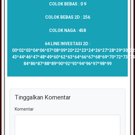
COLOK BEBAS :
0 9
COLOK BEBAS 2D :
256
COLOK NAGA :
458
64 LINE INVESTASI 2D :
00*02*03*04*06*07*08*09*20*22*23*24*26*27*28*29*30*32
43*44*46*47*48*49*60*62*63*64*66*67*68*69*70*72*73*74
84*86*87*88*89*90*92*93*94*96*97*98*99
Tinggalkan Komentar
Komentar