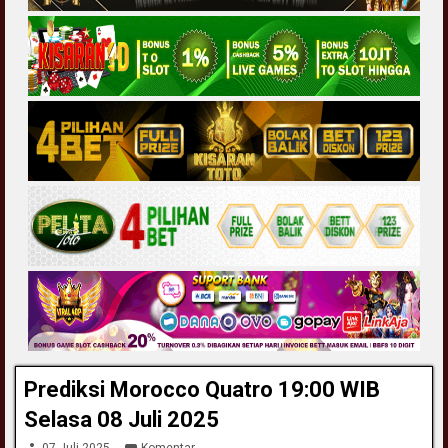
Prediksi Morocco Quatro 19:00 WIB
Selasa 08 Juli 2025
07 Juli 2025
Komentar