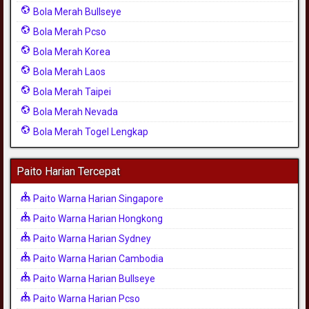
Bola Merah Bullseye
Bola Merah Pcso
Bola Merah Korea
Bola Merah Laos
Bola Merah Taipei
Bola Merah Nevada
Bola Merah Togel Lengkap
Paito Harian Tercepat
Paito Warna Harian Singapore
Paito Warna Harian Hongkong
Paito Warna Harian Sydney
Paito Warna Harian Cambodia
Paito Warna Harian Bullseye
Paito Warna Harian Pcso