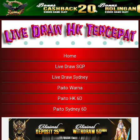
Home
Live Draw SGP
Live Draw Sydney
Paito Warna
Paito HK 6D
Paito Sydney 6D