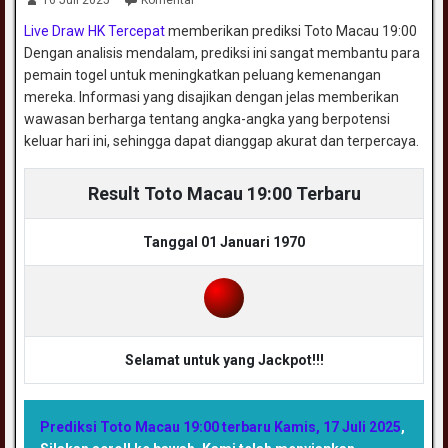
Live Draw HK Tercepat
memberikan prediksi Toto Macau 19:00
Dengan analisis mendalam, prediksi ini sangat membantu para
pemain togel untuk meningkatkan peluang kemenangan
mereka. Informasi yang disajikan dengan jelas memberikan
wawasan berharga tentang angka-angka yang berpotensi
keluar hari ini, sehingga dapat dianggap akurat dan terpercaya.
Result Toto Macau 19:00 Terbaru
Tanggal 01 Januari 1970
Selamat untuk yang Jackpot!!!
Prediksi Toto Macau 19:00 terbaru Kamis, 17 Juli 2025
,