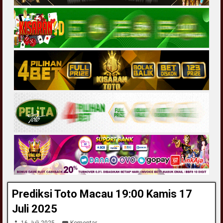
Prediksi Toto Macau 19:00 Kamis 17
Juli 2025
16 Juli 2025
Komentar