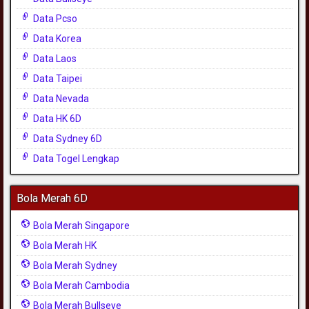
Data Pcso
Data Korea
Data Laos
Data Taipei
Data Nevada
Data HK 6D
Data Sydney 6D
Data Togel Lengkap
Bola Merah 6D
Bola Merah Singapore
Bola Merah HK
Bola Merah Sydney
Bola Merah Cambodia
Bola Merah Bullseye