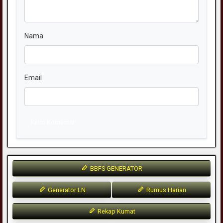
Nama
Email
Kirim Komentar
BBFS GENERATOR
Generator LN
Rumus Harian
Rekap Kumat