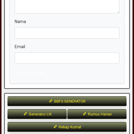
Nama
Email
Kirim Komentar
BBFS GENERATOR
Generator LN
Rumus Harian
Rekap Kumat