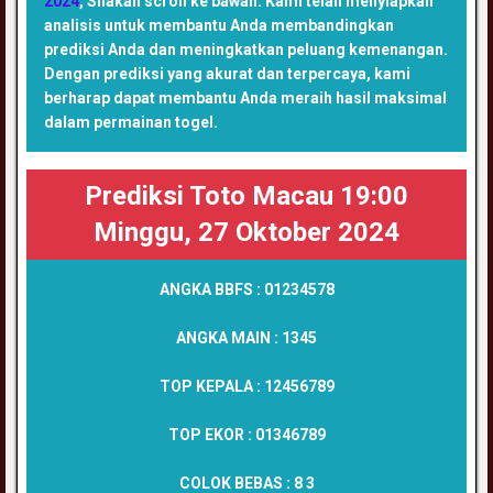
2024
,
Silakan scroll ke bawah. Kami telah menyiapkan
analisis untuk membantu Anda membandingkan
prediksi Anda dan meningkatkan peluang kemenangan.
Dengan prediksi yang akurat dan terpercaya, kami
berharap dapat membantu Anda meraih hasil maksimal
dalam permainan togel.
Prediksi Toto Macau 19:00
Minggu, 27 Oktober 2024
ANGKA BBFS :
01234578
ANGKA MAIN :
1345
TOP KEPALA :
12456789
TOP EKOR :
01346789
COLOK BEBAS :
8 3