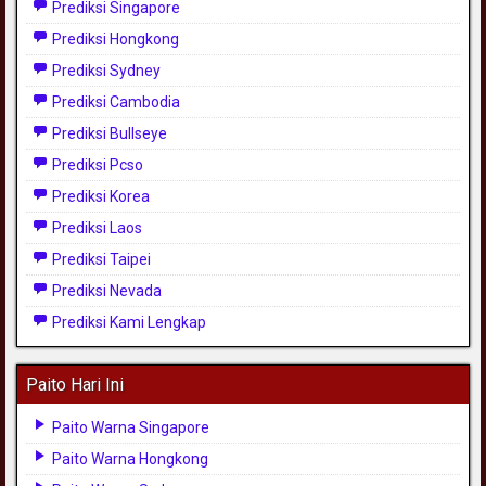
Prediksi Singapore
Prediksi Hongkong
Prediksi Sydney
Prediksi Cambodia
Prediksi Bullseye
Prediksi Pcso
Prediksi Korea
Prediksi Laos
Prediksi Taipei
Prediksi Nevada
Prediksi Kami Lengkap
Paito Hari Ini
Paito Warna Singapore
Paito Warna Hongkong