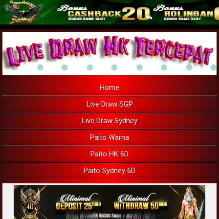
Home
Live Draw SGP
Live Draw Sydney
Paito Warna
Paito HK 6D
Paito Sydney 6D