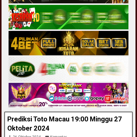
Prediksi Toto Macau 19:00 Minggu 27
Oktober 2024
26 Oktober 2024
Komentar