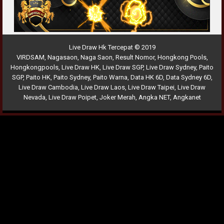
Live Draw Hk Tercepat © 2019
VIRDSAM
,
Nagasaon
,
Naga Saon
,
Result Nomor
,
Hongkong Pools
,
Hongkongpools
,
Live Draw HK
,
Live Draw SGP
,
Live Draw Sydney
,
Paito
SGP
,
Paito HK
,
Paito Sydney
,
Paito Warna
,
Data HK 6D
,
Data Sydney 6D
,
Live Draw Cambodia
,
Live Draw Laos
,
Live Draw Taipei
,
Live Draw
Nevada
,
Live Draw Poipet
,
Joker Merah
,
Angka NET
,
Angkanet