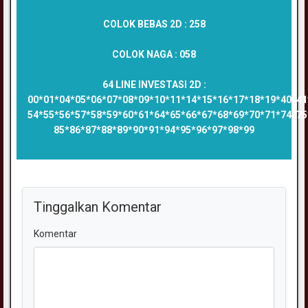
COLOK BEBAS 2D :
258
COLOK NAGA :
058
64 LINE INVESTASI 2D :
00*01*04*05*06*07*08*09*10*11*14*15*16*17*18*19*40*41
54*55*56*57*58*59*60*61*64*65*66*67*68*69*70*71*74*75
85*86*87*88*89*90*91*94*95*96*97*98*99
Tinggalkan Komentar
Komentar