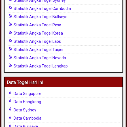
Statistik Angka Togel Sydney
Statistik Angka Togel Cambodia
Statistik Angka Togel Bullseye
Statistik Angka Togel Pcso
Statistik Angka Togel Korea
Statistik Angka Togel Laos
Statistik Angka Togel Taipei
Statistik Angka Togel Nevada
Statistik Angka Togel Lengkap
Data Togel Hari Ini
Data Singapore
Data Hongkong
Data Sydney
Data Cambodia
Data Bullseye