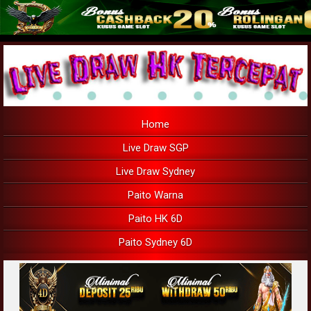
Home
Live Draw SGP
Live Draw Sydney
Paito Warna
Paito HK 6D
Paito Sydney 6D