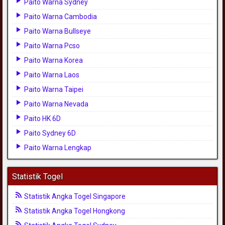
Paito Warna Sydney
Paito Warna Cambodia
Paito Warna Bullseye
Paito Warna Pcso
Paito Warna Korea
Paito Warna Laos
Paito Warna Taipei
Paito Warna Nevada
Paito HK 6D
Paito Sydney 6D
Paito Warna Lengkap
Statistik Togel
Statistik Angka Togel Singapore
Statistik Angka Togel Hongkong