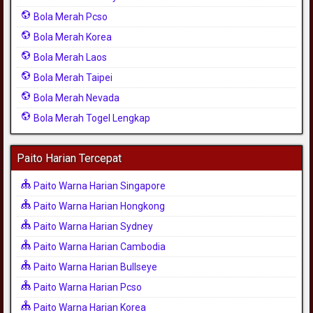
Bola Merah Pcso
Bola Merah Korea
Bola Merah Laos
Bola Merah Taipei
Bola Merah Nevada
Bola Merah Togel Lengkap
Paito Harian Tercepat
Paito Warna Harian Singapore
Paito Warna Harian Hongkong
Paito Warna Harian Sydney
Paito Warna Harian Cambodia
Paito Warna Harian Bullseye
Paito Warna Harian Pcso
Paito Warna Harian Korea