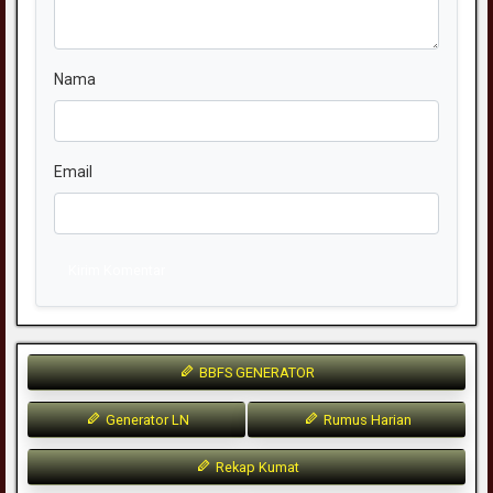
Nama
Email
Kirim Komentar
BBFS GENERATOR
Generator LN
Rumus Harian
Rekap Kumat