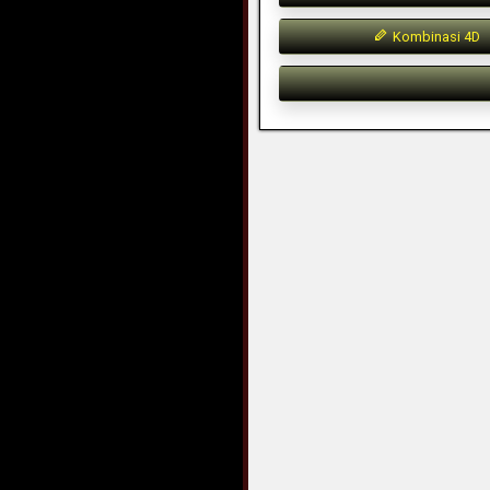
Kombinasi 4D