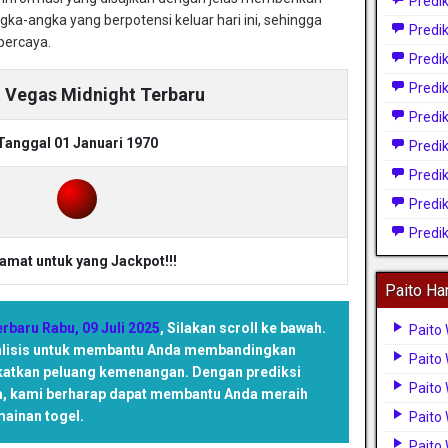
Predik
a-angka yang berpotensi keluar hari ini, sehingga
Predi
percaya.
Predik
Predik
t Vegas Midnight Terbaru
Predik
Tanggal 01 Januari 1970
Predik
Predik
Predik
Predik
amat untuk yang Jackpot!!!
Paito Har
rbaru Rabu, 09 Juli 2025
,
Silakan scroll ke bawah.
Paito 
alisis untuk membantu Anda membandingkan
Paito
katkan peluang kemenangan. Dengan prediksi
Paito
ya, kami berharap dapat membantu Anda meraih
ainan togel.
Paito
Paito 