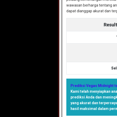
wawasan berharga tentang angk
dapat dianggap akurat dan ter
Resul
Sel
Prediksi Vegas Midnight te
Kami telah menyiapkan an
prediksi Anda dan mening
yang akurat dan terperca
hasil maksimal dalam perm