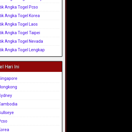
tik Angka Togel Pcso
tik Angka Togel Korea
tik Angka Togel Laos
tik Angka Togel Taipei
tik Angka Togel Nevada
tik Angka Togel Lengkap
l Hari Ini
Singapore
Hongkong
Sydney
Cambodia
ullseye
Pcso
Korea