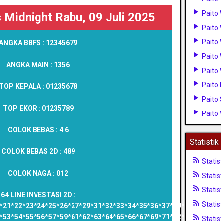
Paito
 Midnight Rabu, 09 Juli 2025
Paito
Paito
ANGKA BBFS :
12345679
Paito 
ANGKA MAIN :
1356
Paito
Paito 
TOP KEPALA :
01235678
Paito
TOP EKOR :
01235789
Paito
COLOK BEBAS :
4 6
Statistik
COLOK BEBAS 2D :
489
Statis
COLOK NAGA :
012
Statis
Statis
64 LINE INVESTASI 2D :
Statis
*21*22*23*24*25*26*27*29*31*32*33*34*35*36*37*39*41*42
*53*54*55*56*57*59*61*62*63*64*65*66*67*69*71*72*73
Statis