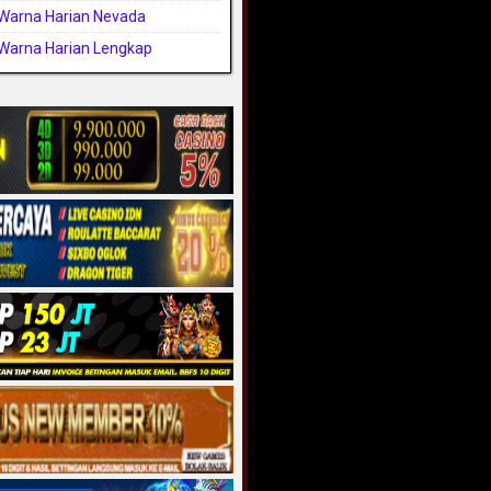
Warna Harian Nevada
Warna Harian Lengkap