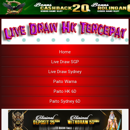
Home
Live Draw SGP
Live Draw Sydney
Paito Warna
Paito HK 6D
Paito Sydney 6D