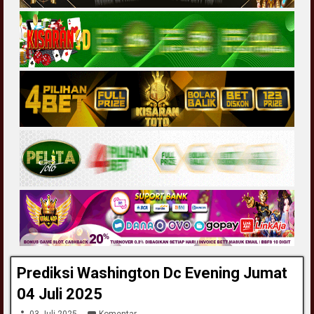
Prediksi Washington Dc Evening Jumat
04 Juli 2025
03 Juli 2025
Komentar