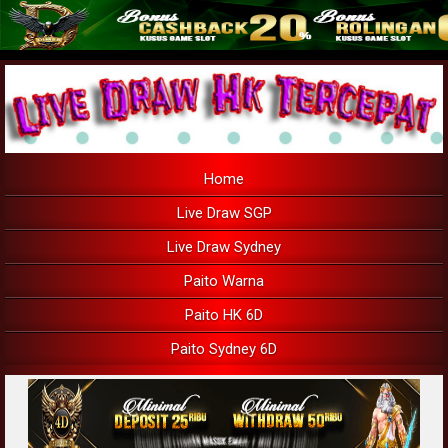
Home
Live Draw SGP
Live Draw Sydney
Paito Warna
Paito HK 6D
Paito Sydney 6D