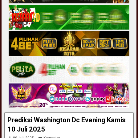
Prediksi Washington Dc Evening Kamis
10 Juli 2025
09 Juli 2025
Komentar