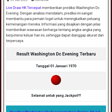
Live Draw HK Tercepat
memberikan prediksi Washington Dc
Evening Dengan analisis mendalam, prediksi ini sangat
membantu para pemain togel untuk meningkatkan peluang
kemenangan mereka. Informasi yang disajikan dengan jelas
memberikan wawasan berharga tentang angka-angka yang
berpotensi keluar hari ini, sehingga dapat dianggap akurat dan
terpercaya.
Result Washington Dc Evening Terbaru
Tanggal 01 Januari 1970
Selamat untuk yang Jackpot!!!