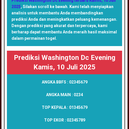
Prediksi Washington Dc Evening terbaru Kamis, 10 Juli
2025
,
Silakan scroll ke bawah. Kami telah menyiapkan
analisis untuk membantu Anda membandingkan
prediksi Anda dan meningkatkan peluang kemenangan.
Dengan prediksi yang akurat dan terpercaya, kami
berharap dapat membantu Anda meraih hasil maksimal
dalam permainan togel.
Prediksi Washington Dc Evening
Kamis, 10 Juli 2025
ANGKA BBFS :
02345679
ANGKA MAIN :
0234
TOP KEPALA :
01345679
TOP EKOR :
02345789