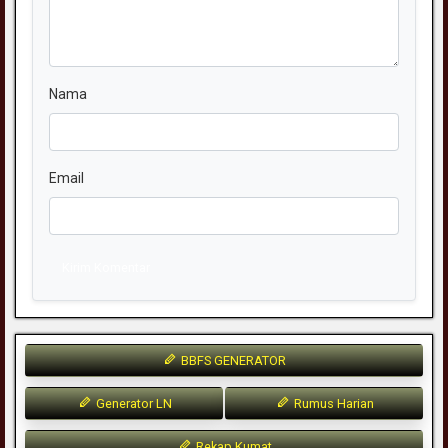
Nama
Email
Kirim Komentar
BBFS GENERATOR
Generator LN
Rumus Harian
Rekap Kumat