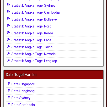
Statistik Angka Togel Sydney
Statistik Angka Togel Cambodia
Statistik Angka Togel Bullseye
Statistik Angka Togel Pcso
Statistik Angka Togel Korea
Statistik Angka Togel Laos
Statistik Angka Togel Taipei
Statistik Angka Togel Nevada
Statistik Angka Togel Lengkap
Data Togel Hari Ini
Data Singapore
Data Hongkong
Data Sydney
Data Cambodia