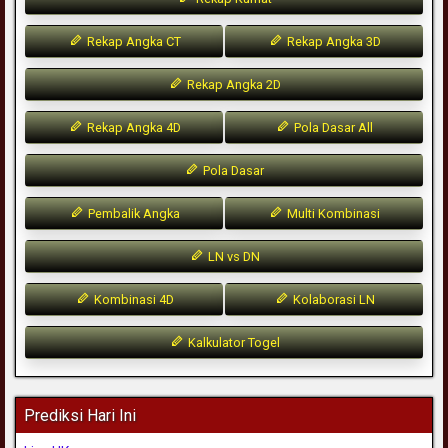
Rekap Angka CT
Rekap Angka 3D
Rekap Angka 2D
Rekap Angka 4D
Pola Dasar All
Pola Dasar
Pembalik Angka
Multi Kombinasi
LN vs DN
Kombinasi 4D
Kolaborasi LN
Kalkulator Togel
Prediksi Hari Ini