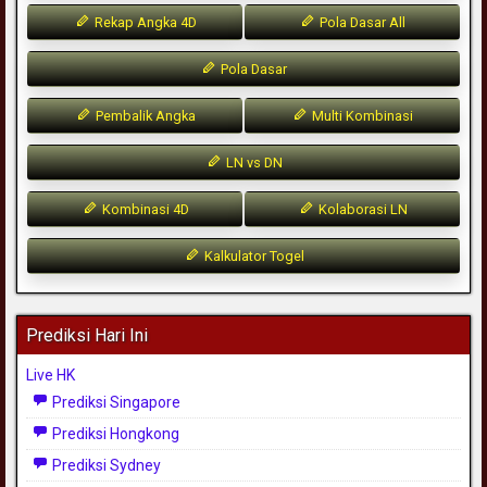
Rekap Angka 4D
Pola Dasar All
Pola Dasar
Pembalik Angka
Multi Kombinasi
LN vs DN
Kombinasi 4D
Kolaborasi LN
Kalkulator Togel
Prediksi Hari Ini
Live HK
Prediksi Singapore
Prediksi Hongkong
Prediksi Sydney