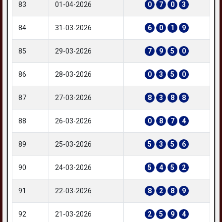
83
01-04-2026
0
7
0
3
84
31-03-2026
6
0
1
9
85
29-03-2026
7
9
5
0
86
28-03-2026
0
3
5
0
87
27-03-2026
8
3
8
8
88
26-03-2026
0
8
7
4
89
25-03-2026
5
3
5
6
90
24-03-2026
5
4
5
2
91
22-03-2026
8
2
8
9
92
21-03-2026
2
5
9
4