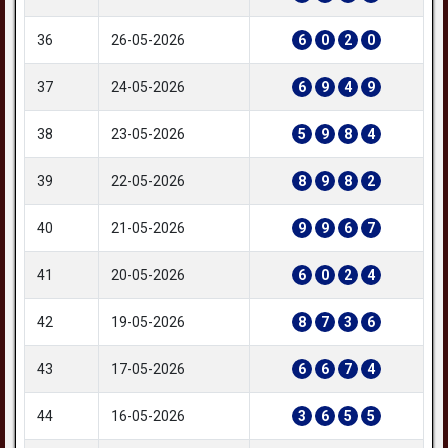
36
26-05-2026
6
0
2
0
37
24-05-2026
6
9
4
9
38
23-05-2026
5
9
8
4
39
22-05-2026
8
9
8
2
40
21-05-2026
9
9
6
7
41
20-05-2026
6
0
2
4
42
19-05-2026
8
7
3
6
43
17-05-2026
6
6
7
4
44
16-05-2026
3
6
5
5