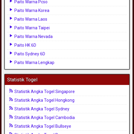
Paito Warna Pcso
Paito Warna Korea
Paito Warna Laos
Paito Warna Taipei
Paito Warna Nevada
Paito HK 6D
Paito Sydney 6D
Paito Warna Lengkap
Statistik Togel
Statistik Angka Togel Singapore
Statistik Angka Togel Hongkong
Statistik Angka Togel Sydney
Statistik Angka Togel Cambodia
Statistik Angka Togel Bullseye