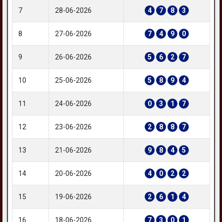
7
28-06-2026
4
7
8
3
8
27-06-2026
7
4
9
0
9
26-06-2026
5
6
2
7
10
25-06-2026
5
8
9
4
11
24-06-2026
0
3
1
7
12
23-06-2026
2
8
8
7
13
21-06-2026
9
8
4
5
14
20-06-2026
4
0
2
2
15
19-06-2026
2
6
1
4
16
18-06-2026
7
3
0
1