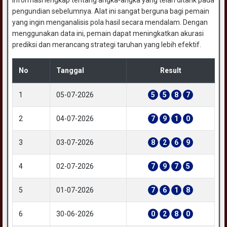
pengundian sebelumnya. Alat ini sangat berguna bagi pemain
yang ingin menganalisis pola hasil secara mendalam. Dengan
menggunakan data ini, pemain dapat meningkatkan akurasi
prediksi dan merancang strategi taruhan yang lebih efektif.
No
Tanggal
Result
1
05-07-2026
5
5
8
7
2
04-07-2026
7
9
1
0
3
03-07-2026
8
2
6
9
4
02-07-2026
7
9
7
5
5
01-07-2026
7
6
1
8
6
30-06-2026
0
2
8
0