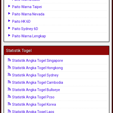
Paito Warna Taipei
Paito Warna Nevada
Paito HK 6D
Paito Sydney 6D
Paito Warna Lengkap
Statistik Togel
Statistik Angka Togel Singapore
Statistik Angka Togel Hongkong
Statistik Angka Togel Sydney
Statistik Angka Togel Cambodia
Statistik Angka Togel Bullseye
Statistik Angka Togel Pcso
Statistik Angka Togel Korea
Statistik Angka Togel Laos