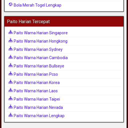
Bola Merah Togel Lengkap
Paito Harian Tercepat
Paito Warna Harian Singapore
Paito Warna Harian Hongkong
Paito Warna Harian Sydney
Paito Warna Harian Cambodia
Paito Warna Harian Bullseye
Paito Warna Harian Pcso
Paito Warna Harian Korea
Paito Warna Harian Laos
Paito Warna Harian Taipei
Paito Warna Harian Nevada
Paito Warna Harian Lengkap