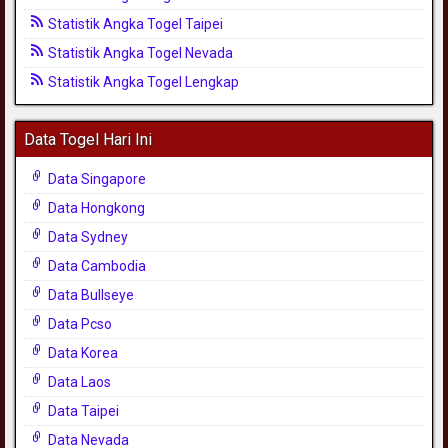
Statistik Angka Togel Taipei
Statistik Angka Togel Nevada
Statistik Angka Togel Lengkap
Data Togel Hari Ini
Data Singapore
Data Hongkong
Data Sydney
Data Cambodia
Data Bullseye
Data Pcso
Data Korea
Data Laos
Data Taipei
Data Nevada