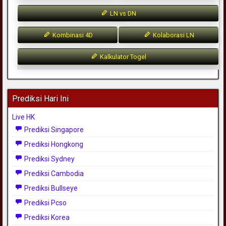
LN vs DN
Kombinasi 4D
Kolaborasi LN
Kalkulator Togel
Prediksi Hari Ini
Live HK
Prediksi Singapore
Prediksi Hongkong
Prediksi Sydney
Prediksi Cambodia
Prediksi Bullseye
Prediksi Pcso
Prediksi Korea