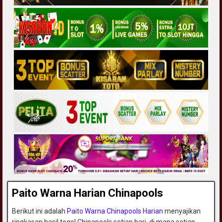
Paito Warna Harian Chinapools
Berikut ini adalah
Paito Warna Chinapools Harian
menyajikan
ringkasan hasil togel Chinapools setiap hari, di mana setiap