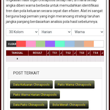
angka diberi warna berbeda untuk memudahkan identifikasi
tren dan pola keluaran secara cepat dan efisien. Alat ini sangat
berguna bagi pemain yang ingin merancang strategi taruhan
jangka panjang berdasarkan analisis pola hasil sebelumnya.
CLEAR
TANGGAL
RESULT
J
TS1
J
TS2
J
TS3
J
TS4
J
x
POST TERKAIT
Data Keluaran Chinapools
Paito Warna Chinapools
Paito Warna Harian Chinapools
Data Paito Chinapools
Bola Merah Chinapools