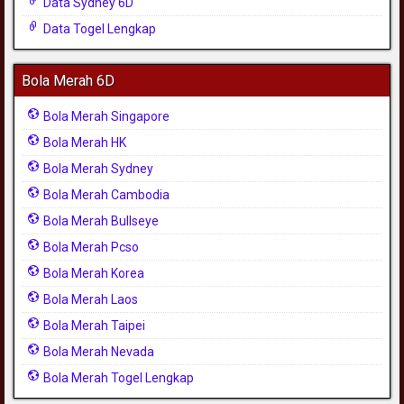
Data Sydney 6D
Data Togel Lengkap
Bola Merah 6D
Bola Merah Singapore
Bola Merah HK
Bola Merah Sydney
Bola Merah Cambodia
Bola Merah Bullseye
Bola Merah Pcso
Bola Merah Korea
Bola Merah Laos
Bola Merah Taipei
Bola Merah Nevada
Bola Merah Togel Lengkap