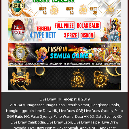
Live Draw Hk Tercepat © 2019
VIRDSAM
,
Nagasaon
,
Naga Saon
,
Result Nomor
,
Hongkong Pools
,
Hongkongpools
,
Live Draw HK
,
Live Draw SGP
,
Live Draw Sydney
,
Paito
SGP
,
Paito HK
,
Paito Sydney
,
Paito Warna
,
Data HK 6D
,
Data Sydney 6D
,
Live Draw Cambodia
,
Live Draw Laos
,
Live Draw Taipei
,
Live Draw
Nevada
,
Live Draw Poipet
,
Joker Merah
,
Angka NET
,
Angkanet