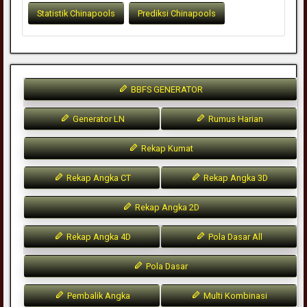
Statistik Chinapools
Prediksi Chinapools
BBFS GENERATOR
Generator LN
Rumus Harian
Rekap Kumat
Rekap Angka CT
Rekap Angka 3D
Rekap Angka 2D
Rekap Angka 4D
Pola Dasar All
Pola Dasar
Pembalik Angka
Multi Kombinasi