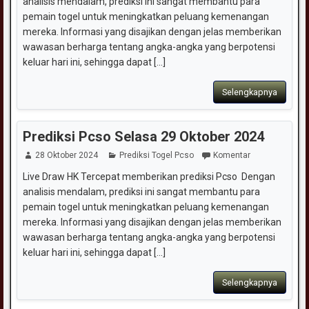
analisis mendalam, prediksi ini sangat membantu para
pemain togel untuk meningkatkan peluang kemenangan
mereka. Informasi yang disajikan dengan jelas memberikan
wawasan berharga tentang angka-angka yang berpotensi
keluar hari ini, sehingga dapat [...]
Selengkapnya
Prediksi Pcso Selasa 29 Oktober 2024
28 Oktober 2024
Prediksi Togel Pcso
Komentar
Live Draw HK Tercepat memberikan prediksi Pcso Dengan
analisis mendalam, prediksi ini sangat membantu para
pemain togel untuk meningkatkan peluang kemenangan
mereka. Informasi yang disajikan dengan jelas memberikan
wawasan berharga tentang angka-angka yang berpotensi
keluar hari ini, sehingga dapat [...]
Selengkapnya