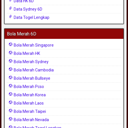
Data HK 6D
Data Sydney 6D
Data Togel Lengkap
Bola Merah 6D
Bola Merah Singapore
Bola Merah HK
Bola Merah Sydney
Bola Merah Cambodia
Bola Merah Bullseye
Bola Merah Pcso
Bola Merah Korea
Bola Merah Laos
Bola Merah Taipei
Bola Merah Nevada
Bola Merah Togel Lengkap