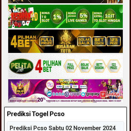
Prediksi Togel Pcso
Prediksi Pcso Sabtu 02 November 2024