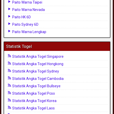
Paito Warna Taipei
Paito Warna Nevada
Paito HK 6D
Paito Sydney 6D
Paito Warna Lengkap
Statistik Togel
Statistik Angka Togel Singapore
Statistik Angka Togel Hongkong
Statistik Angka Togel Sydney
Statistik Angka Togel Cambodia
Statistik Angka Togel Bullseye
Statistik Angka Togel Pcso
Statistik Angka Togel Korea
Statistik Angka Togel Laos