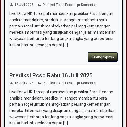
16 Juli 2025
Prediksi Togel Pcso
Komentar
Live Draw HK Tercepat memberikan prediksi Pcso Dengan
analisis mendalam, prediksi ini sangat membantu para
pemain togel untuk meningkatkan peluang kemenangan
mereka. Informasi yang disajikan dengan jelas memberikan
wawasan berharga tentang angka-angka yang berpotensi
keluar hari ini, sehingga dapat [...]
Selengkapnya
Prediksi Pcso Rabu 16 Juli 2025
15 Juli 2025
Prediksi Togel Pcso
Komentar
Live Draw HK Tercepat memberikan prediksi Pcso Dengan
analisis mendalam, prediksi ini sangat membantu para
pemain togel untuk meningkatkan peluang kemenangan
mereka. Informasi yang disajikan dengan jelas memberikan
wawasan berharga tentang angka-angka yang berpotensi
keluar hari ini, sehingga dapat [...]