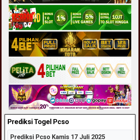
Prediksi Togel Pcso
Prediksi Pcso Kamis 17 Juli 2025