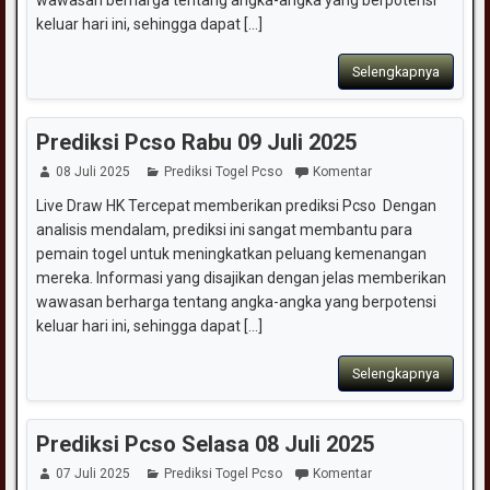
keluar hari ini, sehingga dapat [...]
Selengkapnya
Prediksi Pcso Rabu 09 Juli 2025
08 Juli 2025
Prediksi Togel Pcso
Komentar
Live Draw HK Tercepat memberikan prediksi Pcso Dengan
analisis mendalam, prediksi ini sangat membantu para
pemain togel untuk meningkatkan peluang kemenangan
mereka. Informasi yang disajikan dengan jelas memberikan
wawasan berharga tentang angka-angka yang berpotensi
keluar hari ini, sehingga dapat [...]
Selengkapnya
Prediksi Pcso Selasa 08 Juli 2025
07 Juli 2025
Prediksi Togel Pcso
Komentar