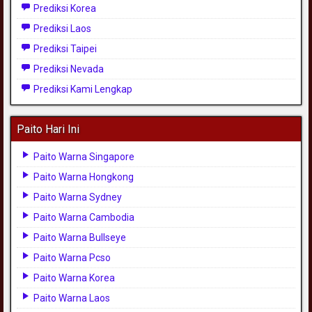
Prediksi Korea
Prediksi Laos
Prediksi Taipei
Prediksi Nevada
Prediksi Kami Lengkap
Paito Hari Ini
Paito Warna Singapore
Paito Warna Hongkong
Paito Warna Sydney
Paito Warna Cambodia
Paito Warna Bullseye
Paito Warna Pcso
Paito Warna Korea
Paito Warna Laos