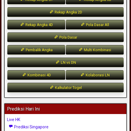
Rekap Angka 2D
Rekap Angka 4D
Pola Dasar All
Pola Dasar
Pembalik Angka
Multi Kombinasi
LN vs DN
Kombinasi 4D
Kolaborasi LN
Kalkulator Togel
Prediksi Hari Ini
Live HK
Prediksi Singapore