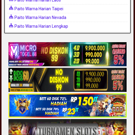
Paito Warna Harian Taipei
Paito Warna Harian Nevada
Paito Warna Harian Lengkap