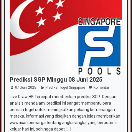
Prediksi SGP Minggu 08 Juni 2025
07 Juni 2025
Prediksi Togel Singapore
Komentar
Live Draw HK Tercepat memberikan prediksi SGP Dengan
analisis mendalam, prediksi ini sangat membantu para
pemain togel untuk meningkatkan peluang kemenangan
mereka. Informasi yang disajikan dengan jelas memberikan
wawasan berharga tentang angka-angka yang berpotensi
keluar hari ini, sehingga dapat [...]