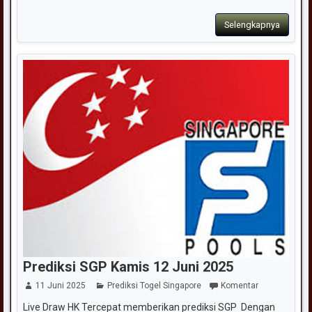
Selengkapnya
Prediksi SGP Kamis 12 Juni 2025
11 Juni 2025
Prediksi Togel Singapore
Komentar
Live Draw HK Tercepat memberikan prediksi SGP Dengan