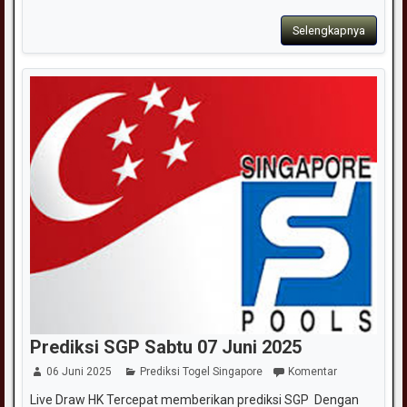
Selengkapnya
Prediksi SGP Sabtu 07 Juni 2025
06 Juni 2025
Prediksi Togel Singapore
Komentar
Live Draw HK Tercepat memberikan prediksi SGP Dengan