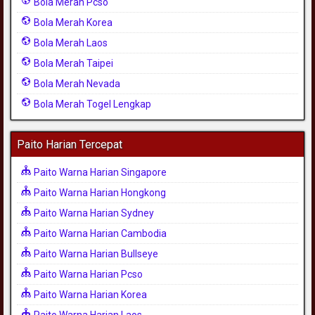
Bola Merah Pcso
Bola Merah Korea
Bola Merah Laos
Bola Merah Taipei
Bola Merah Nevada
Bola Merah Togel Lengkap
Paito Harian Tercepat
Paito Warna Harian Singapore
Paito Warna Harian Hongkong
Paito Warna Harian Sydney
Paito Warna Harian Cambodia
Paito Warna Harian Bullseye
Paito Warna Harian Pcso
Paito Warna Harian Korea
Paito Warna Harian Laos