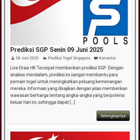
Prediksi SGP Senin 09 Juni 2025
08 Juni 2025
Prediksi Togel Singapore
Komentar
Live Draw HK Tercepat memberikan prediksi SGP Dengan
analisis mendalam, prediksi ini sangat membantu para
pemain togel untuk meningkatkan peluang kemenangan
mereka. Informasi yang disajikan dengan jelas memberikan
wawasan berharga tentang angka-angka yang berpotensi
keluar hari ini, sehingga dapat [...]
Selengkapnya