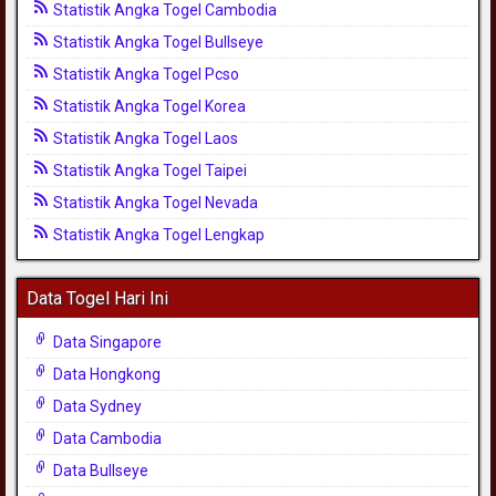
Statistik Angka Togel Cambodia
Statistik Angka Togel Bullseye
Statistik Angka Togel Pcso
Statistik Angka Togel Korea
Statistik Angka Togel Laos
Statistik Angka Togel Taipei
Statistik Angka Togel Nevada
Statistik Angka Togel Lengkap
Data Togel Hari Ini
Data Singapore
Data Hongkong
Data Sydney
Data Cambodia
Data Bullseye