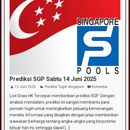
Prediksi SGP Sabtu 14 Juni 2025
13 Juni 2025
Prediksi Togel Singapore
Komentar
Live Draw HK Tercepat memberikan prediksi SGP Dengan
analisis mendalam, prediksi ini sangat membantu para
pemain togel untuk meningkatkan peluang kemenangan
mereka. Informasi yang disajikan dengan jelas memberikan
wawasan berharga tentang angka-angka yang berpotensi
keluar hari ini, sehingga dapat [...]