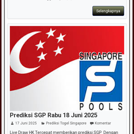
Selengkapnya
Prediksi SGP Rabu 18 Juni 2025
17 Juni 2025
Prediksi Togel Singapore
Komentar
Live Draw HK Tercepat memberikan prediksi SGP Dengan