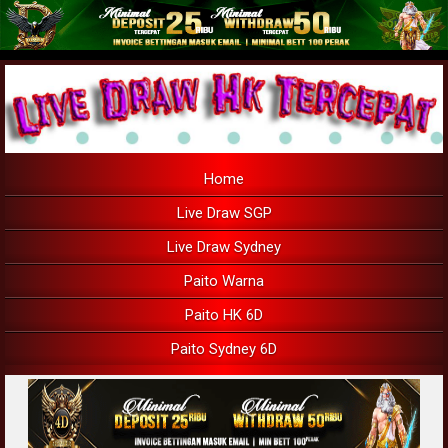
Home
Live Draw SGP
Live Draw Sydney
Paito Warna
Paito HK 6D
Paito Sydney 6D