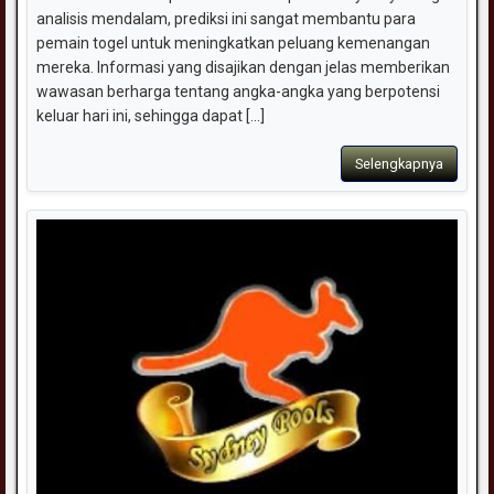
analisis mendalam, prediksi ini sangat membantu para
pemain togel untuk meningkatkan peluang kemenangan
mereka. Informasi yang disajikan dengan jelas memberikan
wawasan berharga tentang angka-angka yang berpotensi
keluar hari ini, sehingga dapat [...]
Selengkapnya