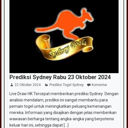
Prediksi Sydney Rabu 23 Oktober 2024
22 Oktober 2024
Prediksi Togel Sydney
Komentar
Live Draw HK Tercepat memberikan prediksi Sydney Dengan
analisis mendalam, prediksi ini sangat membantu para
pemain togel untuk meningkatkan peluang kemenangan
mereka. Informasi yang disajikan dengan jelas memberikan
wawasan berharga tentang angka-angka yang berpotensi
keluar hari ini, sehingga dapat [...]