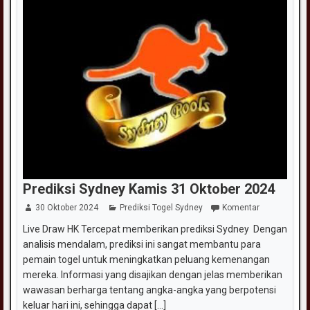
Prediksi Sydney Kamis 31 Oktober 2024
30 Oktober 2024
Prediksi Togel Sydney
Komentar
Live Draw HK Tercepat memberikan prediksi Sydney Dengan
analisis mendalam, prediksi ini sangat membantu para
pemain togel untuk meningkatkan peluang kemenangan
mereka. Informasi yang disajikan dengan jelas memberikan
wawasan berharga tentang angka-angka yang berpotensi
keluar hari ini, sehingga dapat [...]