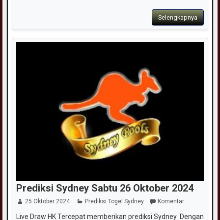
Selengkapnya
Prediksi Sydney Sabtu 26 Oktober 2024
25 Oktober 2024
Prediksi Togel Sydney
Komentar
Live Draw HK Tercepat memberikan prediksi Sydney Dengan