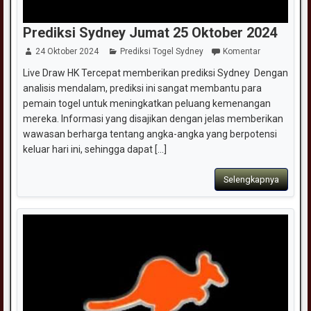
Prediksi Sydney Jumat 25 Oktober 2024
24 Oktober 2024
Prediksi Togel Sydney
Komentar
Live Draw HK Tercepat memberikan prediksi Sydney Dengan
analisis mendalam, prediksi ini sangat membantu para
pemain togel untuk meningkatkan peluang kemenangan
mereka. Informasi yang disajikan dengan jelas memberikan
wawasan berharga tentang angka-angka yang berpotensi
keluar hari ini, sehingga dapat [...]
Selengkapnya