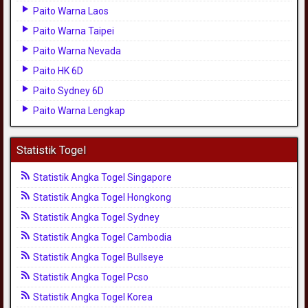
Paito Warna Laos
Paito Warna Taipei
Paito Warna Nevada
Paito HK 6D
Paito Sydney 6D
Paito Warna Lengkap
Statistik Togel
Statistik Angka Togel Singapore
Statistik Angka Togel Hongkong
Statistik Angka Togel Sydney
Statistik Angka Togel Cambodia
Statistik Angka Togel Bullseye
Statistik Angka Togel Pcso
Statistik Angka Togel Korea