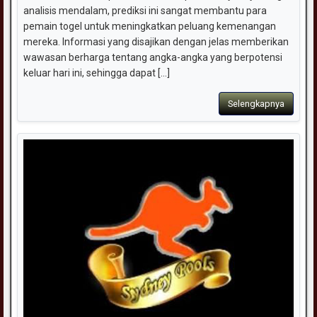
analisis mendalam, prediksi ini sangat membantu para
pemain togel untuk meningkatkan peluang kemenangan
mereka. Informasi yang disajikan dengan jelas memberikan
wawasan berharga tentang angka-angka yang berpotensi
keluar hari ini, sehingga dapat [...]
Selengkapnya