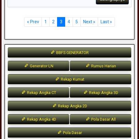
« Prev
1
2
3
4
5
Next »
Last »
BBFS GENERATOR
Generator LN
Rumus Harian
Rekap Kumat
Rekap Angka CT
Rekap Angka 3D
Rekap Angka 2D
Rekap Angka 4D
Pola Dasar All
Pola Dasar