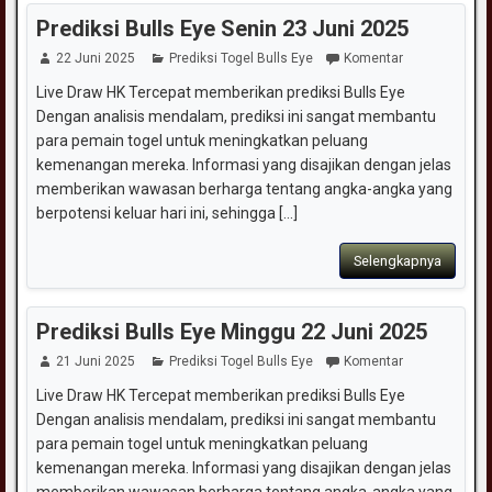
Prediksi Bulls Eye Senin 23 Juni 2025
22 Juni 2025
Prediksi Togel Bulls Eye
Komentar
Live Draw HK Tercepat memberikan prediksi Bulls Eye
Dengan analisis mendalam, prediksi ini sangat membantu
para pemain togel untuk meningkatkan peluang
kemenangan mereka. Informasi yang disajikan dengan jelas
memberikan wawasan berharga tentang angka-angka yang
berpotensi keluar hari ini, sehingga [...]
Selengkapnya
Prediksi Bulls Eye Minggu 22 Juni 2025
21 Juni 2025
Prediksi Togel Bulls Eye
Komentar
Live Draw HK Tercepat memberikan prediksi Bulls Eye
Dengan analisis mendalam, prediksi ini sangat membantu
para pemain togel untuk meningkatkan peluang
kemenangan mereka. Informasi yang disajikan dengan jelas
memberikan wawasan berharga tentang angka-angka yang