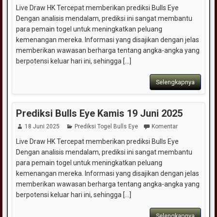
Live Draw HK Tercepat memberikan prediksi Bulls Eye
Dengan analisis mendalam, prediksi ini sangat membantu
para pemain togel untuk meningkatkan peluang
kemenangan mereka. Informasi yang disajikan dengan jelas
memberikan wawasan berharga tentang angka-angka yang
berpotensi keluar hari ini, sehingga [...]
Selengkapnya
Prediksi Bulls Eye Kamis 19 Juni 2025
18 Juni 2025
Prediksi Togel Bulls Eye
Komentar
Live Draw HK Tercepat memberikan prediksi Bulls Eye
Dengan analisis mendalam, prediksi ini sangat membantu
para pemain togel untuk meningkatkan peluang
kemenangan mereka. Informasi yang disajikan dengan jelas
memberikan wawasan berharga tentang angka-angka yang
berpotensi keluar hari ini, sehingga [...]
Selengkapnya