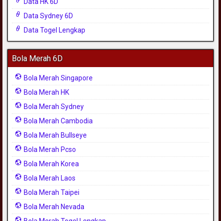
Data HK 6D
Data Sydney 6D
Data Togel Lengkap
Bola Merah 6D
Bola Merah Singapore
Bola Merah HK
Bola Merah Sydney
Bola Merah Cambodia
Bola Merah Bullseye
Bola Merah Pcso
Bola Merah Korea
Bola Merah Laos
Bola Merah Taipei
Bola Merah Nevada
Bola Merah Togel Lengkap