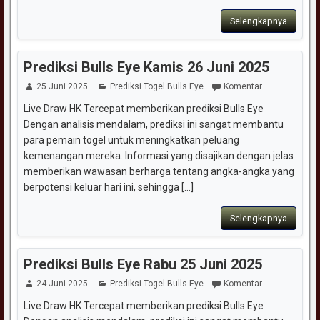
Selengkapnya
Prediksi Bulls Eye Kamis 26 Juni 2025
25 Juni 2025
Prediksi Togel Bulls Eye
Komentar
Live Draw HK Tercepat memberikan prediksi Bulls Eye
Dengan analisis mendalam, prediksi ini sangat membantu
para pemain togel untuk meningkatkan peluang
kemenangan mereka. Informasi yang disajikan dengan jelas
memberikan wawasan berharga tentang angka-angka yang
berpotensi keluar hari ini, sehingga [...]
Selengkapnya
Prediksi Bulls Eye Rabu 25 Juni 2025
24 Juni 2025
Prediksi Togel Bulls Eye
Komentar
Live Draw HK Tercepat memberikan prediksi Bulls Eye