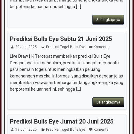
berpotensi keluar hari ini, sehingga [...]
Selengkapnya
Prediksi Bulls Eye Sabtu 21 Juni 2025
20 Juni 2025
Prediksi Togel Bulls Eye
Komentar
Live Draw HK Tercepat memberikan prediksi Bulls Eye
Dengan analisis mendalam, prediksi ini sangat membantu
para pemain togel untuk meningkatkan peluang
kemenangan mereka. Informasi yang disajikan dengan jelas
memberikan wawasan berharga tentang angka-angka yang
berpotensi keluar hari ini, sehingga [...]
Selengkapnya
Prediksi Bulls Eye Jumat 20 Juni 2025
19 Juni 2025
Prediksi Togel Bulls Eye
Komentar