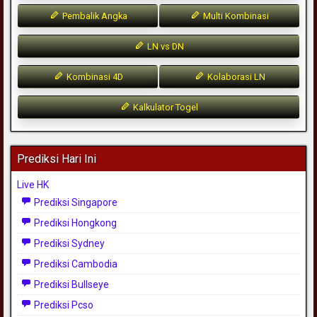
Pembalik Angka
Multi Kombinasi
LN vs DN
Kombinasi 4D
Kolaborasi LN
Kalkulator Togel
Prediksi Hari Ini
Live HK
Prediksi Singapore
Prediksi Hongkong
Prediksi Sydney
Prediksi Cambodia
Prediksi Bullseye
Prediksi Pcso