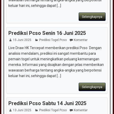
keluar hari ini, sehingga dapat [...]
Selengkapnya
Prediksi Pcso Senin 16 Juni 2025
15 Juni 2025
Prediksi Togel Pcso
Komentar
Live Draw HK Tercepat memberikan prediksi Pcso Dengan
analisis mendalam, prediksi ini sangat membantu para
pemain togel untuk meningkatkan peluang kemenangan
mereka. Informasi yang disajikan dengan jelas memberikan
wawasan berharga tentang angka-angka yang berpotensi
keluar hari ini, sehingga dapat [...]
Selengkapnya
Prediksi Pcso Sabtu 14 Juni 2025
13 Juni 2025
Prediksi Togel Pcso
Komentar