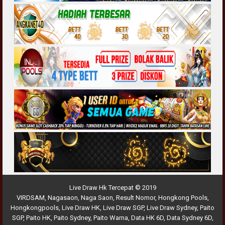
Live Draw Hk Tercepat © 2019
VIRDSAM
,
Nagasaon
,
Naga Saon
,
Result Nomor
,
Hongkong Pools
,
Hongkongpools
,
Live Draw HK
,
Live Draw SGP
,
Live Draw Sydney
,
Paito
SGP
,
Paito HK
,
Paito Sydney
,
Paito Warna
,
Data HK 6D
,
Data Sydney 6D
,