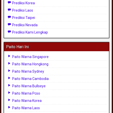
Prediksi Korea
Prediksi Laos
Prediksi Taipei
Prediksi Nevada
Prediksi Kami Lengkap
Paito Hari Ini
Paito Warna Singapore
Paito Warna Hongkong
Paito Warna Sydney
Paito Warna Cambodia
Paito Warna Bullseye
Paito Warna Pcso
Paito Warna Korea
Paito Warna Laos