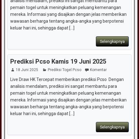
analisis mendalam, prediksi ini sangat membantu para
pemain togel untuk meningkatkan peluang kemenangan
mereka. Informasi yang disajikan dengan jelas memberikan
wawasan berharga tentang angka-angka yang berpotensi
keluar hari ini, sehingga dapat [...]
Selengkapnya
Prediksi Pcso Kamis 19 Juni 2025
18 Juni 2025
Prediksi Togel Pcso
Komentar
Live Draw HK Tercepat memberikan prediksi Pcso Dengan
analisis mendalam, prediksi ini sangat membantu para
pemain togel untuk meningkatkan peluang kemenangan
mereka. Informasi yang disajikan dengan jelas memberikan
wawasan berharga tentang angka-angka yang berpotensi
keluar hari ini, sehingga dapat [...]
Selengkapnya