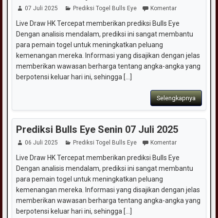
07 Juli 2025
Prediksi Togel Bulls Eye
Komentar
Live Draw HK Tercepat memberikan prediksi Bulls Eye
Dengan analisis mendalam, prediksi ini sangat membantu
para pemain togel untuk meningkatkan peluang
kemenangan mereka. Informasi yang disajikan dengan jelas
memberikan wawasan berharga tentang angka-angka yang
berpotensi keluar hari ini, sehingga [...]
Selengkapnya
Prediksi Bulls Eye Senin 07 Juli 2025
06 Juli 2025
Prediksi Togel Bulls Eye
Komentar
Live Draw HK Tercepat memberikan prediksi Bulls Eye
Dengan analisis mendalam, prediksi ini sangat membantu
para pemain togel untuk meningkatkan peluang
kemenangan mereka. Informasi yang disajikan dengan jelas
memberikan wawasan berharga tentang angka-angka yang
berpotensi keluar hari ini, sehingga [...]