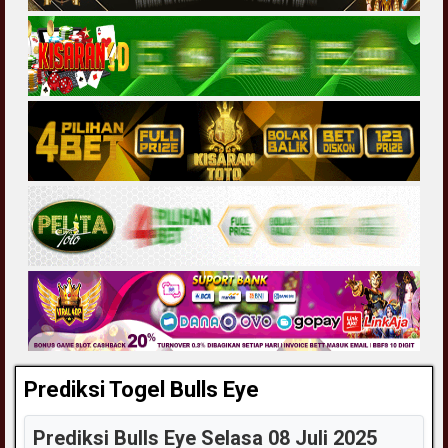
Prediksi Togel Bulls Eye
Prediksi Bulls Eye Selasa 08 Juli 2025