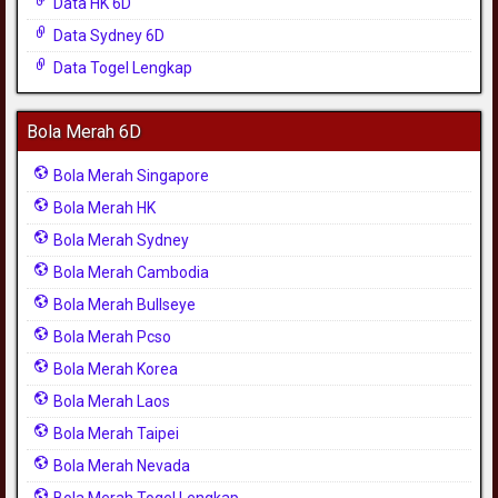
Data HK 6D
Data Sydney 6D
Data Togel Lengkap
Bola Merah 6D
Bola Merah Singapore
Bola Merah HK
Bola Merah Sydney
Bola Merah Cambodia
Bola Merah Bullseye
Bola Merah Pcso
Bola Merah Korea
Bola Merah Laos
Bola Merah Taipei
Bola Merah Nevada
Bola Merah Togel Lengkap