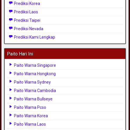
Prediksi Korea
Prediksi Laos
Prediksi Taipei
Prediksi Nevada
Prediksi Kami Lengkap
Paito Hari Ini
Paito Warna Singapore
Paito Warna Hongkong
Paito Warna Sydney
Paito Warna Cambodia
Paito Warna Bullseye
Paito Warna Pcso
Paito Warna Korea
Paito Warna Laos