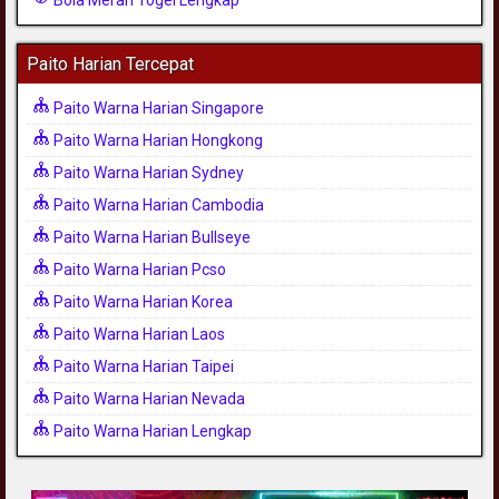
Paito Harian Tercepat
Paito Warna Harian Singapore
Paito Warna Harian Hongkong
Paito Warna Harian Sydney
Paito Warna Harian Cambodia
Paito Warna Harian Bullseye
Paito Warna Harian Pcso
Paito Warna Harian Korea
Paito Warna Harian Laos
Paito Warna Harian Taipei
Paito Warna Harian Nevada
Paito Warna Harian Lengkap