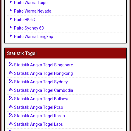
Paito Warna Taipei
Paito Warna Nevada
Paito HK 6D
Paito Sydney 6D
Paito Warna Lengkap
Statistik Togel
Statistik Angka Togel Singapore
Statistik Angka Togel Hongkong
Statistik Angka Togel Sydney
Statistik Angka Togel Cambodia
Statistik Angka Togel Bullseye
Statistik Angka Togel Pcso
Statistik Angka Togel Korea
Statistik Angka Togel Laos