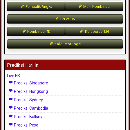
Pembalik Angka
Multi Kombinasi
LN vs DN
Kombinasi 4D
Kolaborasi LN
Kalkulator Togel
Prediksi Hari Ini
Live HK
Prediksi Singapore
Prediksi Hongkong
Prediksi Sydney
Prediksi Cambodia
Prediksi Bullseye
Prediksi Pcso