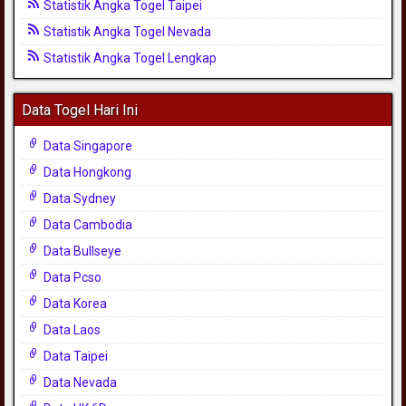
Statistik Angka Togel Taipei
Statistik Angka Togel Nevada
Statistik Angka Togel Lengkap
Data Togel Hari Ini
Data Singapore
Data Hongkong
Data Sydney
Data Cambodia
Data Bullseye
Data Pcso
Data Korea
Data Laos
Data Taipei
Data Nevada