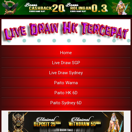
Home
Live Draw SGP
Live Draw Sydney
Paito Warna
Paito HK 6D
Paito Sydney 6D