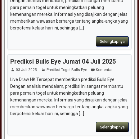
Dengan analisis mendalam, prediksi ini sangat membantu
para pemain togel untuk meningkatkan peluang
kemenangan mereka. Informasi yang disajikan dengan jelas
memberikan wawasan berharga tentang angka-angka yang
berpotensi keluar hari ini, sehingga [...]
Selengkapnya
Prediksi Bulls Eye Jumat 04 Juli 2025
03 Juli 2025
Prediksi Togel Bulls Eye
Komentar
Live Draw HK Tercepat memberikan prediksi Bulls Eye
Dengan analisis mendalam, prediksi ini sangat membantu
para pemain togel untuk meningkatkan peluang
kemenangan mereka. Informasi yang disajikan dengan jelas
memberikan wawasan berharga tentang angka-angka yang
berpotensi keluar hari ini, sehingga [...]
Selengkapnya