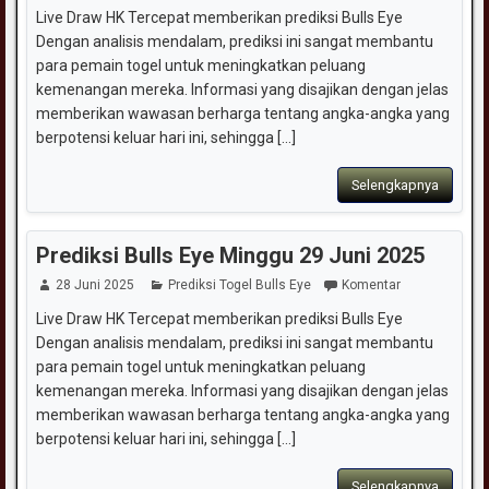
Live Draw HK Tercepat memberikan prediksi Bulls Eye
Dengan analisis mendalam, prediksi ini sangat membantu
para pemain togel untuk meningkatkan peluang
kemenangan mereka. Informasi yang disajikan dengan jelas
memberikan wawasan berharga tentang angka-angka yang
berpotensi keluar hari ini, sehingga [...]
Selengkapnya
Prediksi Bulls Eye Minggu 29 Juni 2025
28 Juni 2025
Prediksi Togel Bulls Eye
Komentar
Live Draw HK Tercepat memberikan prediksi Bulls Eye
Dengan analisis mendalam, prediksi ini sangat membantu
para pemain togel untuk meningkatkan peluang
kemenangan mereka. Informasi yang disajikan dengan jelas
memberikan wawasan berharga tentang angka-angka yang
berpotensi keluar hari ini, sehingga [...]
Selengkapnya