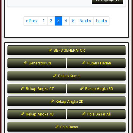
« Prev
1
2
3
4
5
Next »
Last »
BBFS GENERATOR
Generator LN
Rumus Harian
Rekap Kumat
Rekap Angka CT
Rekap Angka 3D
Rekap Angka 2D
Rekap Angka 4D
Pola Dasar All
Pola Dasar