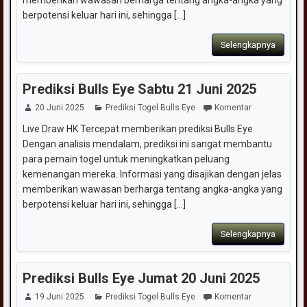
berpotensi keluar hari ini, sehingga [...]
Selengkapnya
Prediksi Bulls Eye Sabtu 21 Juni 2025
20 Juni 2025
Prediksi Togel Bulls Eye
Komentar
Live Draw HK Tercepat memberikan prediksi Bulls Eye
Dengan analisis mendalam, prediksi ini sangat membantu
para pemain togel untuk meningkatkan peluang
kemenangan mereka. Informasi yang disajikan dengan jelas
memberikan wawasan berharga tentang angka-angka yang
berpotensi keluar hari ini, sehingga [...]
Selengkapnya
Prediksi Bulls Eye Jumat 20 Juni 2025
19 Juni 2025
Prediksi Togel Bulls Eye
Komentar