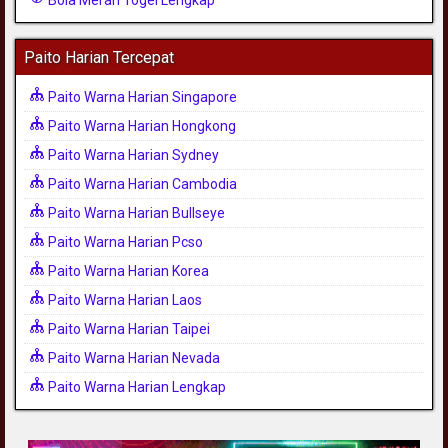
Paito Harian Tercepat
Paito Warna Harian Singapore
Paito Warna Harian Hongkong
Paito Warna Harian Sydney
Paito Warna Harian Cambodia
Paito Warna Harian Bullseye
Paito Warna Harian Pcso
Paito Warna Harian Korea
Paito Warna Harian Laos
Paito Warna Harian Taipei
Paito Warna Harian Nevada
Paito Warna Harian Lengkap