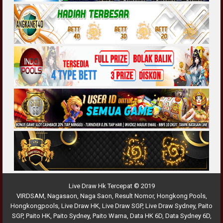
Live Draw Hk Tercepat © 2019
VIRDSAM
,
Nagasaon
,
Naga Saon
,
Result Nomor
,
Hongkong Pools
,
Hongkongpools
,
Live Draw HK
,
Live Draw SGP
,
Live Draw Sydney
,
Paito
SGP
,
Paito HK
,
Paito Sydney
,
Paito Warna
,
Data HK 6D
,
Data Sydney 6D
,