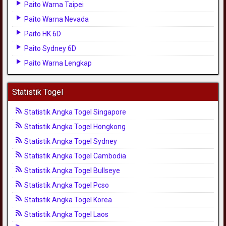
Paito Warna Taipei
Paito Warna Nevada
Paito HK 6D
Paito Sydney 6D
Paito Warna Lengkap
Statistik Togel
Statistik Angka Togel Singapore
Statistik Angka Togel Hongkong
Statistik Angka Togel Sydney
Statistik Angka Togel Cambodia
Statistik Angka Togel Bullseye
Statistik Angka Togel Pcso
Statistik Angka Togel Korea
Statistik Angka Togel Laos