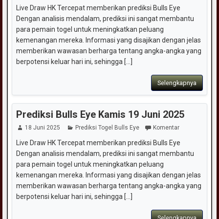
Live Draw HK Tercepat memberikan prediksi Bulls Eye
Dengan analisis mendalam, prediksi ini sangat membantu
para pemain togel untuk meningkatkan peluang
kemenangan mereka. Informasi yang disajikan dengan jelas
memberikan wawasan berharga tentang angka-angka yang
berpotensi keluar hari ini, sehingga [...]
Selengkapnya
Prediksi Bulls Eye Kamis 19 Juni 2025
18 Juni 2025
Prediksi Togel Bulls Eye
Komentar
Live Draw HK Tercepat memberikan prediksi Bulls Eye
Dengan analisis mendalam, prediksi ini sangat membantu
para pemain togel untuk meningkatkan peluang
kemenangan mereka. Informasi yang disajikan dengan jelas
memberikan wawasan berharga tentang angka-angka yang
berpotensi keluar hari ini, sehingga [...]
Selengkapnya